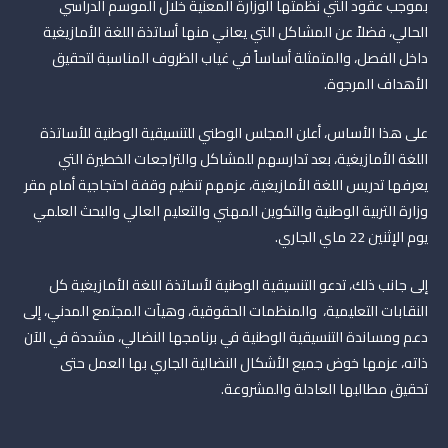
بموجب عقود التي نظمتها الوزارة المعنية خلال الموسم الدراسي
الحالي، فضلاً عن المشاكل التي يعاني منها أساتذة اللغة الأمازيغية
داخل الفصل، والمتمثلة أساساً في غياب الظروف المناسبة لتحقيق
الأهداف المرجوة.
على هذا الأساس، أعلن المجلس الوطني للتنسيقية الوطنية للأساتذة
اللغة الأمازيغية، بعد تدارسهم للمشاكل والتراجعات الخطيرة التي
يعرفها تدريس اللغة الأمازيغية، عزمهم تنظيم وقفة احتجاجية أمام مقر
وزارة التربية الوطنية والتكوين المهني والتعليم العالي والبحث العلمي
يوم الإثنين 22 ماي الجاري.
إلى جانب ذلك، تدعو التنسيقية الوطنية ﻷساتذة اللغة الأمازيغية كل
النقابات التعليمية، والمنظمات الحقوقية، وهيآت المجتمع المدني، إلى
دعم ومساندة التنسيقية الوطنية في برنامجها النضالي، مشددة في الآن
ذاته، عزمها خوض جميع الأشكال النضالية الجاري بها العمل حتى
تحقيق مطالبها العادلة والمشروعة.