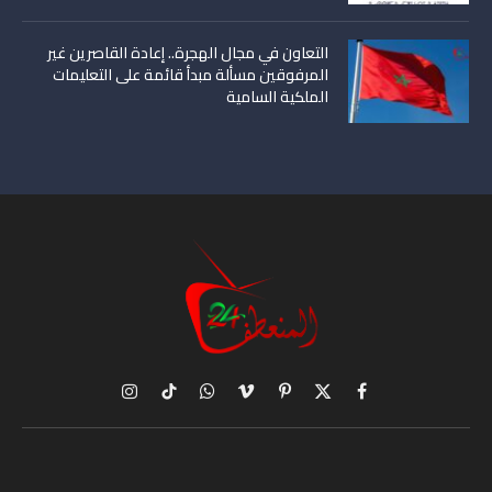
التعاون في مجال الهجرة.. إعادة القاصرين غير
المرفوقين مسألة مبدأ قائمة على التعليمات
الملكية السامية
X
فيسبوك
بينتيريست
فيميو
واتساب
تيكتوك
الانستغرام
(Twitter)