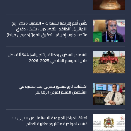
كأس أمم إفريقيا للسيدات – المغرب 2026 (ربع
النهائي).. ‘الطاقم التقني درس بشكل دقيق
منتخب جنوب إفريقيا لتحقيق الفوز’ (خورخي فيلدا)
الشمندر السكري بدكالة.. إنتاج يناهز 544 ألف طن
خلال الموسم الفلاحي 2025-2026
اكتشاف لبروفيسور مغربي يعد بطفرة في
التشخيص المبكر لمرض الزهايمر
تعبئة المراكز الجهوية للاستثمار من 10 إلى 13
غشت لمواكبة مشاريع مغاربة العالم