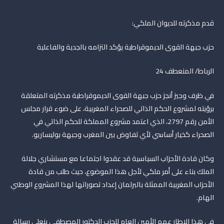
قدم مذكرته للديوان الملكي:
حزب جبهة القوى الديموقراطية يؤكد التزامه بالجدية والفاعلية
الرباط/ المنعطف 24
في ظرف وجيز أنجز حزب جبهة القوى الديموقراطية مذكرته المتعلقة
برؤيته لمشروع الحكم الذاتي للصحراء المغربية، على ضوء قرار مجلس
الأمن رقم 2797، الذي اعتمد مشروع المملكة للحكم الذاتي في
الصحراء كخيار أساسي لأي تفاوض بين المغرب وجبهة بوليساريو.
وكان قادة الأحزاب السياسية قد عقدوا اجتماعا مع مستشاري جلالة
الملك بناء على أمر ملكي لأجل هذا الموضوع، حيث طلب من قادة
الأحزاب المغربية الممثلة بالبرلمان إعداد تصوراتها لهذا المشروع الوطني
الهام.
في هذا الإطار عمم الأمين العام للحزب الدكتور المصطفى بنعلي رسالة