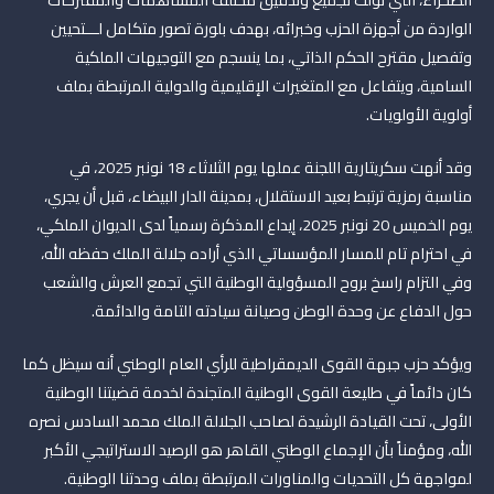
الواردة من أجهزة الحزب وخبرائه، بهدف بلورة تصور متكامل لـــتحيين
وتفصيل مقترح الحكم الذاتي، بما ينسجم مع التوجيهات الملكية
السامية، ويتفاعل مع المتغيرات الإقليمية والدولية المرتبطة بملف
أولوية الأولويات.
وقد أنهت سكريتارية اللجنة عملها يوم الثلاثاء 18 نونبر 2025، في
مناسبة رمزية ترتبط بعيد الاستقلال، بمدينة الدار البيضاء، قبل أن يجري،
يوم الخميس 20 نونبر 2025، إيداع المذكرة رسمياً لدى الديوان الملكي،
في احترام تام للمسار المؤسساتي الذي أراده جلالة الملك حفظه الله،
وفي التزام راسخ بروح المسؤولية الوطنية التي تجمع العرش والشعب
حول الدفاع عن وحدة الوطن وصيانة سيادته التامة والدائمة.
ويؤكد حزب جبهة القوى الديمقراطية للرأي العام الوطني أنه سيظل كما
كان دائماً في طليعة القوى الوطنية المتجندة لخدمة قضيتنا الوطنية
الأولى، تحت القيادة الرشيدة لصاحب الجلالة الملك محمد السادس نصره
الله، ومؤمناً بأن الإجماع الوطني القاهر هو الرصيد الاستراتيجي الأكبر
لمواجهة كل التحديات والمناورات المرتبطة بملف وحدتنا الوطنية.