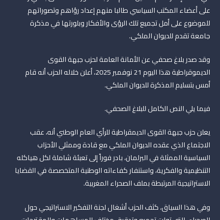
على أعضاء المكتب السياسي طالبا منهم إعداد رؤاهم وتصوراتهم
للموضوع على أمل تجميع تلك الرؤى والأفكار وبلورتها في مذكرة
جامعة تقدم للديوان الملكي.
وقد صدر بلاغ صحفي عن الأمانة العامة لحزب جبهة القوى
الديموقراطية هذا اليوم 21 نوفمبر 2025، أعلن خلاله الحزب أنه قام
أمس بتسليم المذكرة للديوان الملكي.
فيما يلي النص الكامل للبلاغ الصحفي.
يعلن حزب جبهة القوى الديمقراطية للرأي العام الوطني أنه، عقب
الاجتماع الذي عقده الديوان الملكي مع قادة وممثلي الأحزاب
السياسية الممثلة في البرلمان، بادر فوراً إلى تعبئة شاملة لكل هياكله
التنظيمية والفكرية، واستنفار كفاءاته الوطنية المتخصصة في القضايا
الاستراتيجية المرتبطة بملف الصحراء المغربية.
وفي هذا السياق، كثف الحزب أشغال لجنة التفكير الاستراتيجي حول
الصحراء، التي تولت تجميع وتدقيق مختلف المساهمات والمقترحات