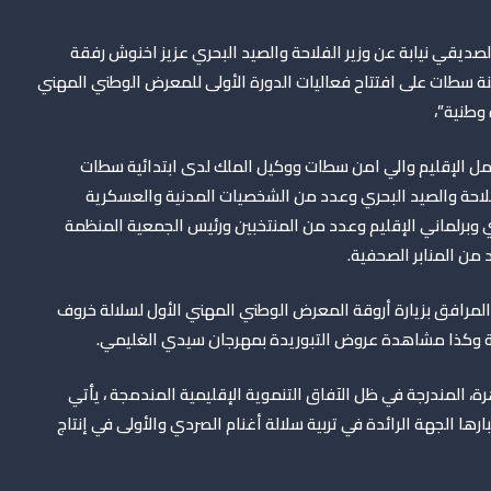
لصديقي نيابة عن وزير الفلاحة والصيد البحري عزيز اخنوش رفقة
 سطات على افتتاح فعاليات الدورة الأولى للمعرض الوطني المهني
وطنية”،
عامل الإقليم والي امن سطات ووكيل الملك لدى ابتدائية سطات
لفلاحة والصيد البحري وعدد من الشخصيات المدنية والعسكرية
وبرلماني الإقليم وعدد من المنتخبين ورئيس الجمعية المنظمة
ن المنابر الصحفية.
 المرافق بزيارة أروقة المعرض الوطني المهني الأول لسلالة خروف
ية وكذا مشاهدة عروض التبوريدة بمهرجان سيدي الغليمي.
ة، المندرجة في ظل الآفاق التنموية الإقليمية المندمجة ، يأتي
بارها الجهة الرائدة في تربية سلالة أغنام الصردي والأولى في إنتاج