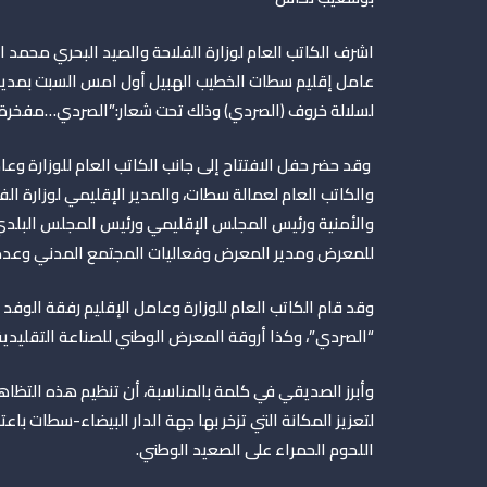
اشرف الكاتب العام لوزارة الفلاحة والصيد البحري محمد ا
عامل إقليم سطات الخطيب الهبيل أول امس السبت بمدينة
لسلالة خروف (الصردي) وذلك تحت شعار:”الصردي…مفخرة 
وقد حضر حفل الافتتاح إلى جانب الكاتب العام للوزارة و
والكاتب العام لعمالة سطات، والمدير الإقليمي لوزارة ا
والأمنية ورئيس المجلس الإقليمي ورئيس المجلس البلدي 
للمعرض ومدير المعرض وفعاليات المجتمع المدني وعدد م
وقد قام الكاتب العام للوزارة وعامل الإقليم رفقة الوفد
“الصردي”، وكذا أروقة المعرض الوطني للصناعة التقليد
وأبرز الصديقي في كلمة بالمناسبة، أن تنظيم هذه التظاهر
لتعزيز المكانة التي تزخر بها جهة الدار البيضاء-سطات باعت
اللحوم الحمراء على الصعيد الوطني.