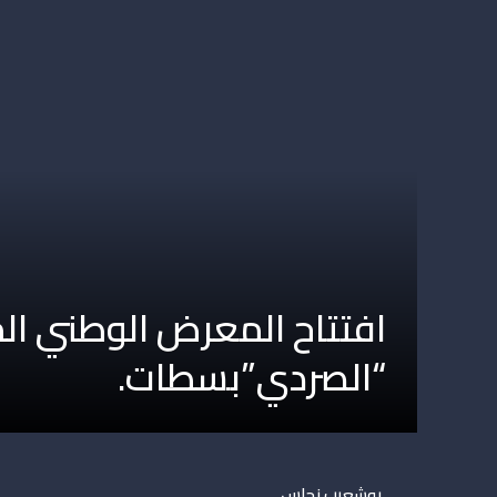
افتتاح المعرض الوطني ال
“الصردي”بسطات.
بوشعيب نحاس