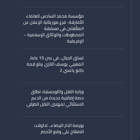
مؤسسة محمد السادس للعلماء
الأفارقة- فرع موريتانيا: الإعلان عن
المتأهلين في مسابقة
المخطوطات والوثائق الإسلامية –
الإفريقية
تسلق الجبال.. في سن 15 عاما،
المغربي يوسف التازي يبلغ قمة
كانغ ياتسي 2
وزارة النقل واللوجستيك تطلق
حصة إضافية جديدة من الدعم
الاستثنائي لمهنيي النقل الطرقي
بورصة الدار البيضاء.. تداولات
الافتتاح على وقع الأخضر