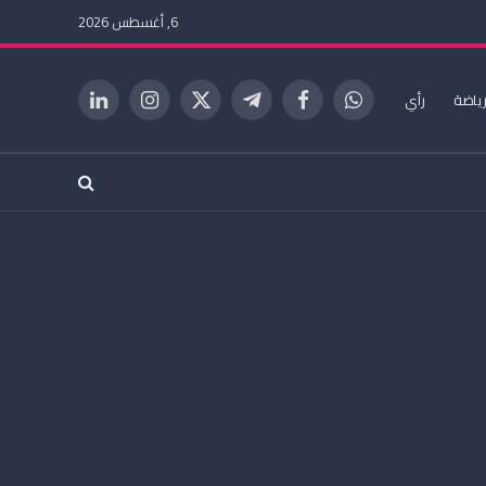
6, أغسطس 2026
ياضة
رأي
واتساب
فيسبوك
تيلقرام
X
الانستغرام
لينكدإن
(Twitter)