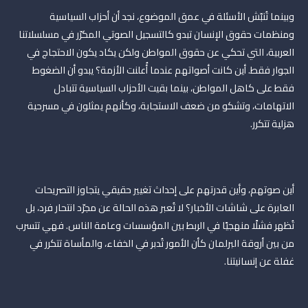
وبينما تُنبّش الأسئلة في عمق الموضوع، نجد أن أحزاب السياسية
ومنظمات حقوق الإنسان تبدو كالتسجيل الصوتي المكرّر في مسلسلاتنا
العربية، التي تحكي عن حقوق المواطن ولكن يكاد يكون الاحتجاج في
الجوار فقط. أين كانت أصواتهم عندما أُعلنت الأزمة؟ يبدو أن الضغوط
فقط على كاهل المواطن، بينما بقيت الأحزاب السياسية تتبادل
الاتهامات، وتشكو من ضعف الاستجابة، وكأنهم يمثلون في مسرحية
هزلية تتكرر.
أين صوتهم، وأين قدرتهم على إحداث تغيير حقيقي يتجاوز التصريحات
العابرة على شاشات الأخبار؟ لا تُعبر هذه الحالة عن مجرّد انتحار فرد، بل
تُظهر فشلًا منهجيًا في الربط بين المؤسسات وعامة الناس. فهي تتسرب
من بين أروقة البرلمان كأن الأمور تُدبر في الخفاء، والمأساة تتكرر في
غفلة عن إنسانيتنا.