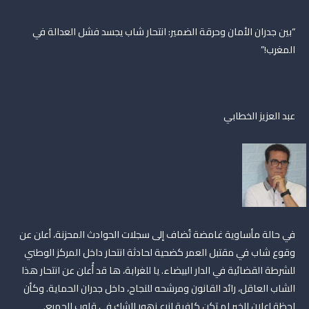
“بين جدران الأمان وحرقة الضمير: انتحار شاب يجسد فشل العدالة في
المغرب!”
عبد العزيز الخطابي
في حالة مأساوية غامضة تُضاف إلى سجلات الحوادث المحزنة، أعلن عن
وقوع شاب في مقتبل العمر كضحية لحادثة انتحار داخل المركز الوطني
للشرطة القضائية في الدار البيضاء. يا للغرابة، ها قد أُعلن عن انتحار هذا
الشاب العاقل، رائد القانون ومرشحه للنجاح، داخل جدران الحماية. وكأن
لحظة إعلان الخبر لم تكن كافية لزرع زهور الشك في قلوب الجميع.