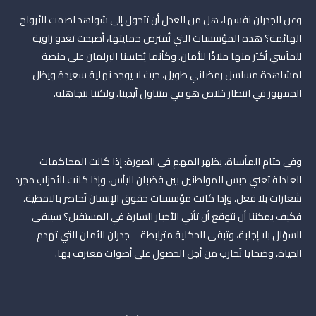
وعن الجدران نفسها، هل من العدل أن تتحول إلى شواهد لصمت الأرواح
الهائمة؟ هذه المؤسسات التي تُفترض حمايتها، أصبحت تغدو زاوية
للمآسي أكثر منها ملاذًا للأمان. وكأنما يُجلسنا البرلمان على منصة
لمشاهدة مسلسل رمضاني طويل، حيث لا يوجد نهاية سعيدة ويظل
الجمهور في انتظار خلاص هو في متناول أيدينا، ولكننا نتجاهله.
وفي ختام المأساة، يظهر المهم في الصورة: إذا كانت المحاكمات
العادلة تعني حبس المواطنين بين قضبان اليأس، وإذا كانت الأحزاب مجرد
شعارات بلا فعل، وإذا كانت مؤسسات حقوق الإنسان تُحاصر بالنمطية،
فكيف يمكننا أن نتوقع أن تأتي الأخبار السارة في المستقبل؟ سيبقى
السؤال بلا إجابة، وتبقى الحكاية مترابطة – جدران الأمان التي تهدم
الحياة، وضحايا تُحارب من أجل الحصول على أصوات معترف بها.