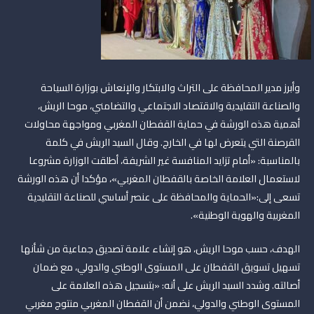
وأبرز مدير المحافظة على التراث والابتكار والإنعاش بوزارة السياحة
والصناعة التقليدية والاقتصاد الاجتماعي والتضامني، موحا الريش،
أهمية هذه الورشة في حماية القفطان المغربي ومواجهة محاولات
القرصنة التي يتعرض لها في الخارج. وقال السيد الريش في كلمة
بالمناسبة: «أمام تزايد المنافسة غير الشريفة، أطلقت الوزارة مشروعا
لاستعمال العلامة الخاصة بالقفطان المغربي»، مؤكدا أن هذه الورشة
تسعى إلى:«الحماية والمحافظة على عنصر أساسي للصناعة التقليدية
المغربية والهوية الوطنية».
الهدف، حسب موحا الريش، هو إنشاء علامة تصديق جماعية من شأنها
تسهيل تسويق القفطان على المستوى الوطني والدولي، مع ضمان
أصالته. وشدد السيد الريش على أنه: «بتسجيل هذه العلامة على
المستوى الوطني والدولي، نضمن أن القفطان المغربي منتوج مغربي