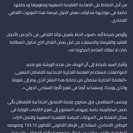
من أجل الحفاظ على الصناعة التقليدية المغربية وتطويرها وحمايتها،
خاصة في مواجهة محاولات بعض الدول قرصنة هذا الموروث الثقافي
اللامادي.
وأوضح بلخياط أنه: «لسوء الحظ، يتعرض تراثنا الثقافي في كثير من الأحيان
للتقليد والقرصنة والاستيلاء من قبل بعض البلدان التي تحاول المطالبة
بتراث لا تمتلك العناصر المكونة له».
وأشار السيد بلخياط، إلى أن الهدف من هذه الورشة هو تحديد
المواصفات لاستخدام العلامة التجارية الجماعية للقفطان المغربي:
«العلامة التجارية ستمكن من حماية هذا المنتج الذي يرمز إلى هويتنا
والذي يوحدنا. وستساعد أيضا في تعزيز تأثيرنا السياحي الدولي».
وبحسب المنظمين، فإن مشروع علامة التصديق الجماعية للقفطان يأتي
ضمن استراتيجية عامة. ويهدف المشروع إلى تعزيز التزامات الوزارة في
مجال الحفاظ على المهارات الحرفية التقليدية المغربية وتثمين التراث
الوطني اللامادي، استنادا إلى الإطار القانوني للقانون 133.12 ونصوصه
التطبيقية، والذي مكنت من إدخال مفهوم المؤشر الجغرافي وتسمية