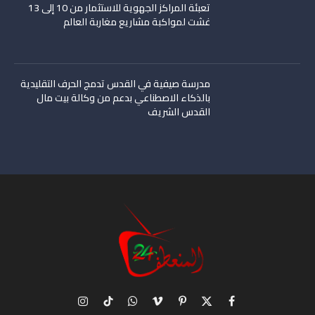
تعبئة المراكز الجهوية للاستثمار من 10 إلى 13
غشت لمواكبة مشاريع مغاربة العالم
مدرسة صيفية في القدس تدمج الحرف التقليدية
بالذكاء الاصطناعي بدعم من وكالة بيت مال
القدس الشريف
X
فيسبوك
بينتيريست
فيميو
واتساب
تيكتوك
الانستغرام