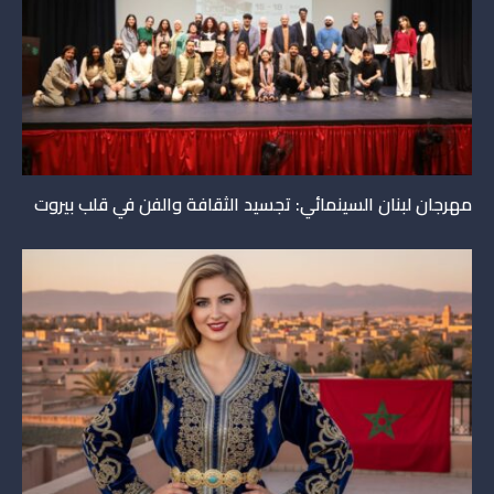
مهرجان لبنان السينمائي: تجسيد الثقافة والفن في قلب بيروت