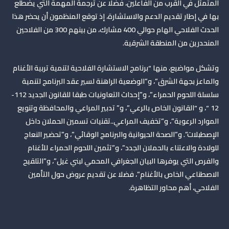
المتمثل في القرب من الفاعلين، فضلا عن ترجمة المهمة التي يضطلع
بها في إطار تقديم الدعم والاستشارة،
إذ توقع المنظمون أن يحضر هذا
الحدث الفلاحي الهام حوالي 400 مشارك، من بينهم 300 من الفلاحين
المنحدرين من المنطقة الشرقية
.
وتشكل مواضيع، منها “برنامج الاستشارة الفلاحية لتنمية تربية الأغنام
والماعز بجهة الشرق”، و”الوضعية الراهنة لسير عقد البرنامج لتنمية
سلسلة اللحوم الحمراء”، و”إحداث التعاونيات طبقا للقانون الجديد 112-
12 “، و “القانون الخاص بالرعي”، و” تدبير المراعي والمحافظة وتنويع
الموارد الرعوية”، و”تخفيف المراعي..تقنيات تسمين الحملان داخل
الإصطبلات”. و”الصحة الحيوانية والبرنامج الوقائي”، و”تحضير النعاج
للولادة والاعتناء بالحملان الجدد”، و”تثمين اللحوم الحمراء للأغنام
والفرص التي يوفرها البيان الجغرافي المحمي لبني غيل”، و”التلقيح
الاصطناعي الخاص بالأغنام”، فضلا عن تقديم عروض حول التأمين
الفلاحي، أهم محاور التظاهرة.