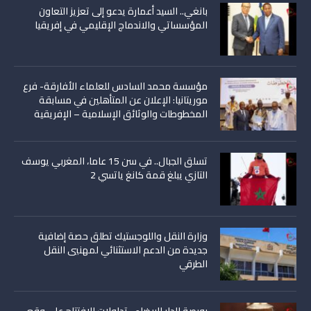
بانغي.. السيد أعمارة يدعو إلى تعزيز التعاون
المؤسساتي والاندماج الإقليمي في إفريقيا
مؤسسة محمد السادس للعلماء الأفارقة- فرع
موريتانيا: الإعلان عن المتأهلين في مسابقة
المخطوطات والوثائق الإسلامية – الإفريقية
تسلق الجبال.. في سن 15 عاما، المغربي يوسف
التازي يبلغ قمة كانغ ياتسي 2
وزارة النقل واللوجستيك تطلق حصة إضافية
جديدة من الدعم الاستثنائي لمهنيي النقل
الطرقي
بورصة الدار البيضاء.. تداولات الافتتاح على وقع