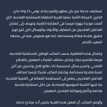
تستضيف مدينة عين بني مطهر بإقليم جرادة، يومي 23 و24 ماي
الجاري، المرحلة الثانية عشرة للقرية المتنقلة للاستشارة الفلاحية، التي
أضحت موعدا جهويا مرسخا في المقاربة الترابية،
وتهدف إلى تمكين
الفاعلين الفلاحيين من المعارف والأدوات والوسائل التي تتيح لهم
تحقيق فلاحة فعالة ومستدامة، كما هو منصوص عليه في مخطط
المغرب الأخضر
.
وتشكل هذه التظاهرة، بحسب المكتب الوطني للاستشارة الفلاحية،
فرصة لتقاسم خبرات وتجارب مختلف الشركاء المعنيين بالقطاع
الفلاحي، وتمرير رسائل تحسيسية ذات طابع تقني وتدبيري من أجل
تنمية فلاحية مستدامة، وباعتبار المكتب شريكا رئيسيا لمختلف
الفاعلين الفلاحيين، يطمح إلى المساهمة الفعالة في التنمية الفلاحية
بما فيها التنمية السوسيو اقتصادية، من خلال استشارة فلاحية
هادفة وتأطير ومواكبة الفلاحين المعنيين
.
وأوضح المكتب، أن تفعيل هذه القرية يكرس أحد مبادئ تدخله،