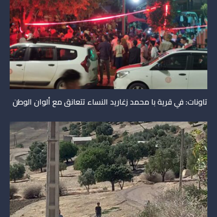
تاونات: في قرية با محمد زغاريد النساء تتعانق مع ألوان الوطن