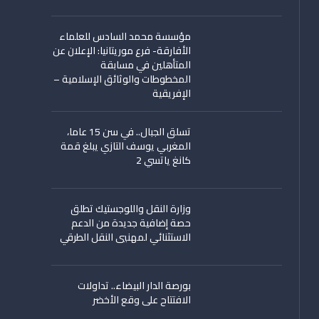
مؤسسة محمد السادس للعلماء
الأفارقة- فرع موريتانيا: الإعلان عن
المتأهلين في مسابقة
المخطوطات والوثائق الإسلامية –
الإفريقية
تسلق الجبال.. في سن 15 عاما،
المغربي يوسف التازي يبلغ قمة
كانغ ياتسي 2
وزارة النقل واللوجستيك تطلق
حصة إضافية جديدة من الدعم
الاستثنائي لمهنيي النقل الطرقي
بورصة الدار البيضاء.. تداولات
الافتتاح على وقع الأخضر