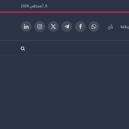
6, أغسطس 2026
ياضة
رأي
واتساب
فيسبوك
تيلقرام
X
الانستغرام
لينكدإن
(Twitter)