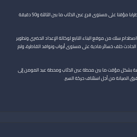
عرفت حركة سير الطرامواي بالدار البيضاء، أمس الثلاثاء، اضطرابا مؤقتا على مستوى فرع عين الذئاب ما بين الثالثة و50 دقيقة
اصطدام سلك من موقع البناء التابع لوكالة الإعداد الحضري وتطوير
ذا الحادث خلف خسائر مادية على مستوى أبواب ونوافد القاطرة، ولم
اقة بشكل مؤقت ما بين محطة عين الذئاب ومحطة عبد المومن إلى
ق الصيانة من أجل استئناف حركة السير.