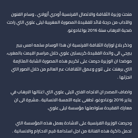
منحت وزيرة الثقافة والاتصال الفرنسية أودري أزولاي ، وسام الفنون
والآداب من درجة قائد للفقيدة المصورة المغربية ليلى علوي التي راحت
ضحية الارهاب سنة 2016 بواغادوغو.
وذكر بلاغ لوزارة الثقافة الفرنسية ان هذا الوسام سلمه امس بيير
بيرجي الى والدة الفقيدة كريستين علوي خلال مراسم اقيمت بالمغرب،
موضحا ان الوزيرة حرصت على تكريم هذه المصورة الشابة الملتزمة
التي برهنت على تنوع وعمق الثقافات عبر العالم من خلال الصور التي
انجزتها .
واضاف المصدر ان الاتجاه الفني لليلى علوي التي اغتالها الارهاب في
يناير 2016 بوغادوغو، تطغى عليه اللمسة الانسانية ، مشيرة الى ان
معارك الفقيدة ستواصلها مؤسسة ليلى علوي.
وحرصت الوزيرة الفرنسية على الاشادة بعمل هذه المؤسسة التي
تحمل ذاكرة هذه الفنانة من اجل استدامة قيم الاحترام والانسانية .