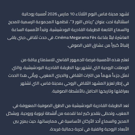
تشهد مدينة فاس اليوم الثلاثاء 10 مارس 2026 أمسية روحانية
استثنائية تحت عنوان “رياض النور 3″، تنظمها المجموعة الرسمية للمديح
والسماع التابعة للطريقة القادرية البودشيشية. وتبدأ الأمسية الساعة
العاشرة ليلاً بقاعة Cinéma Megarama Fès، في حدث ثقافي ديني يلقى
إقبالاً كبيراً من عشاق الفن الصوفي.
تعتبر هذه الأمسية فرصة للجمهور الفاسي للاستمتاع بباقة من
الوصلات الروحية التي تشتهر بها الطريقة القادرية البودشيشية، والتي
تمثل جزءاً مهماً من التراث الثقافي والديني المغربي. ويأتي هذا الحدث
في إطار تعزيز المشهد الثقافي الروحي بمدينة فاس، التي تشتهر
بعراقتها وتاريخها الحافل بالأنشطة الصوفية.
تعد الطريقة القادرية البودشيشية من الطرق الصوفية المعروفة في
المغرب، وتحظى بتقدير كبير لما تقدمه من أنشطة تربوية وروحية. ويشكل
المديح والسماع أحد الأركان الأساسية في ممارساتها، حيث يمزج بين
الأبعاد الروحية والفنية في تجربة جمالية فريدة.