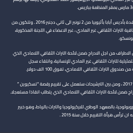
.
واحدثت هذه الهيأة من قبل اللجنة خلال دورتها 11 انمعقدة بأديس أبابا بأثيوبيا من 2 نونبر الى ثاني دجنبر 2016 . وتتكون من
قية التراث الثقافي غير المادي ، غير الاعضاء في اللجنة المذكورة،
يونسكو
.
الاطراف من اجل الادراج ضمن لائحة التراث الثقافي اللامادي الذي
مثيلية للتراث الثقافي غير المادي للإنسانية، وانتقاء سجل
وق التراث الثقافي اللامادي، تفوق 100 الف دولار
.
وستبت هيأة التقييم في خمسين ملفا للترشيح برسم دورة 2017 ، ومن بين الترشيحات ستعمل على تقييم رقصة “تسكيوين ”
راج ضمن لائحة التراث الثقافي اللامادي الذي يتطلب انقاذا مستعجلا
.
وبولوجيا، بالمعهد الوطني للاركيولوجيا والتراث بالرباط، وهو خبير
 ترأس هيأة التقييم خلال سنة 2015
.