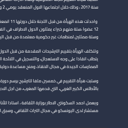
سنة 2017 ، وذلك خلال اجتماعها الاول المنعقد يومي 2 و3 مارس بمقر المنظمة بباريس
12 عضوا ،ستة منهم خبراء يمثلون الدول الاطراف في اتفا
وستة ممثلين لمنظمات غير حكومية معتمدة من قبل ال
وتتكلف الهيأة بتقييم الترشيحات المقدمة من قبل الدول 
يتطلب انقاذا على وجه الاستعجال، والتسجيل في اللائحة الت
الممارسات الجيدة في مجال الانقاذ، ومنح مساعدة دولية من صند
بالأطلس الكبير الغربي، التي قدمها المغرب، من اجل الاد
ويعمل احمد السكونتي الاطار بوزارة الثقافة ، استاذا للأنثر
مستشار لدى اليونسكو في مجال التراث الثقافي. وسبق له ان