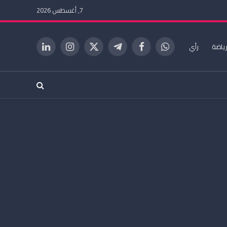
7, أغسطس 2026
ياضة
رأي
واتساب
فيسبوك
تيلقرام
X
الانستغرام
لينكدإن
(Twitter)