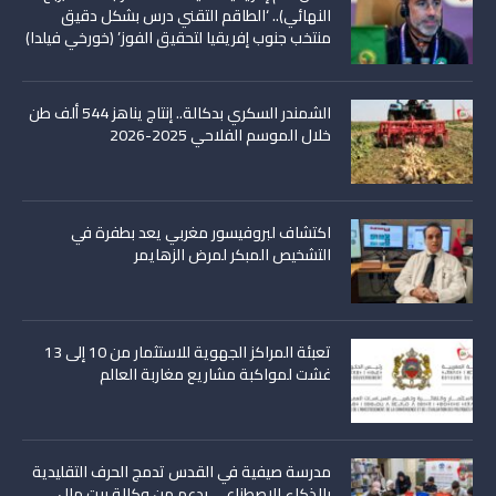
النهائي).. ‘الطاقم التقني درس بشكل دقيق
منتخب جنوب إفريقيا لتحقيق الفوز’ (خورخي فيلدا)
الشمندر السكري بدكالة.. إنتاج يناهز 544 ألف طن
خلال الموسم الفلاحي 2025-2026
اكتشاف لبروفيسور مغربي يعد بطفرة في
التشخيص المبكر لمرض الزهايمر
تعبئة المراكز الجهوية للاستثمار من 10 إلى 13
غشت لمواكبة مشاريع مغاربة العالم
مدرسة صيفية في القدس تدمج الحرف التقليدية
بالذكاء الاصطناعي بدعم من وكالة بيت مال