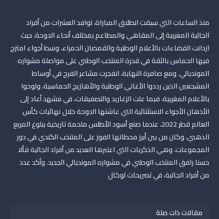
منذ الساعات التي سبقت انطلاق المباراة، توافد العشرات من أفراد
الجالية المغربية إلى المقاهي والمطاعم بمختلف أنحاء الدوحة، حيث
ازدانت الفضاءات بالأعلام الوطنية والقمصان الحمراء، وسط أجواء امتزج
فيها الحماس بالثقة في قدرة المنتخب الوطني على مواصلة مشواره
المونديالي. ومع صافرة النهاية، انفجرت مشاعر الفرح في أوساط
المشجعين الذين رددوا الأغاني الوطنية والأهازيج الحماسية، ولوحوا
بالأعلام المغربية، فيما علت الزغاريد والتصفيقات، في مشهد أعاد إلى
الأذهان الأجواء الاستثنائية التي عاشتها الدوحة خلال نهائيات كأس
العالم قطر 2022، عندما صنع أسود الأطلس ملحمة تاريخية ببلوغ المربع
الذهبي، وكان من بين أبرز محطاتها الفوز على المنتخب الكندي في دور
المجموعات، وهي الذكريات التي اعتبرها العديد من أفراد الجالية فألا
حسنا رافق المنتخب الوطني في مشواره المونديالي الجديد. وأكد عدد
من أفراد الجالية، في تصريحات لوكال
مقالات ذات صلة