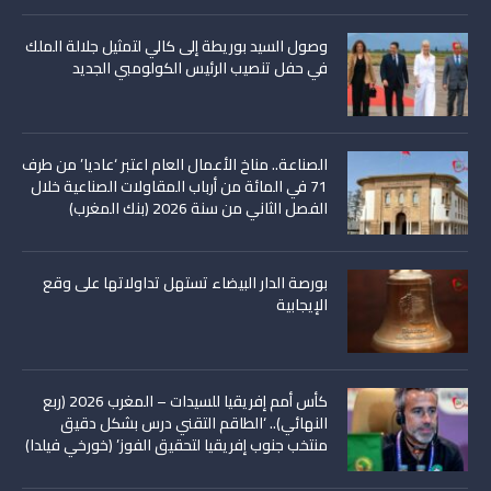
وصول السيد بوريطة إلى كالي لتمثيل جلالة الملك
في حفل تنصيب الرئيس الكولومبي الجديد
الصناعة.. مناخ الأعمال العام اعتبر ‘عاديا’ من طرف
71 في المائة من أرباب المقاولات الصناعية خلال
الفصل الثاني من سنة 2026 (بنك المغرب)
بورصة الدار البيضاء تستهل تداولاتها على وقع
الإيجابية
كأس أمم إفريقيا للسيدات – المغرب 2026 (ربع
النهائي).. ‘الطاقم التقني درس بشكل دقيق
منتخب جنوب إفريقيا لتحقيق الفوز’ (خورخي فيلدا)