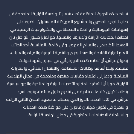
تسلط هذه الدورة، المنظمة تحت شعار “الهندسة الترابية المندمجة في
صلب التجديد الحضري والمشاريع المهيكلة للمستقبل”، الضوء على
إسهامات الجيوماتيك والذكاء الاصطناعي والتكنولوجيات الرقمية في
تخطيط المجالات الترابية وتدبيرها وتثمينها، مع تعزيز جسور التواصل بين
الوسط الأكاديمي والعالم المهني. وفي كلمة بالمناسبة، أكد الكاتب
العام لوزارة الفلاحة والصيد البحري والتنمية القروية والمياه والغابات،
رضوان عراش، أن تنظيم هذه الدورة يأتي في سياق يشهد تحولات
عميقة، ترتبط أساسا برهانات الاستدامة، والانتقال الغذائي، والتغيرات
المناخية. ودعا إلى اعتماد مقاربات مبتكرة ومندمجة في مجال الهندسة
الترابية، مبرزا أن التعقيد المتزايد للتحديات البيئية والمناخية والجيوسياسية
يتطلب تكوين كفاءات قادرة على تقديم حلول ملائمة. ونوه السيد
عراش، في هذا الصدد، بالدور الذي يضطلع به معهد الحسن الثاني للزراعة
والبيطرة في تكوين مهنيين قادرين على مواكبة هذه التحديات
والاستجابة للاحتياجات المتطورة في مجال الهندسة الترابية.