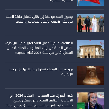
الملكية السامية
وصول السيد بوريطة إلى كالي لتمثيل جلالة الملك
في حفل تنصيب الرئيس الكولومبي الجديد
الصناعة.. مناخ الأعمال العام اعتبر ‘عاديا’ من طرف
71 في المائة من أرباب المقاولات الصناعية خلال
الفصل الثاني من سنة 2026 (بنك المغرب)
بورصة الدار البيضاء تستهل تداولاتها على وقع
الإيجابية
كأس أمم إفريقيا للسيدات – المغرب 2026 (ربع
النهائي).. ‘الطاقم التقني درس بشكل دقيق
منتخب جنوب إفريقيا لتحقيق الفوز’ (خورخي فيلدا)