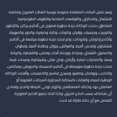
وبعد تحليل البيانات المتعلقة خصوصا بنوعية الغطاء الغابوي وقابليته
للاشتعال والاحتراق، والتوقعات المناخية والظروف الطبوغرافية
للمناطق، حددت الوكالة درجة خطورة قصوى في أقاليم بركان، والناظور،
وتاوريرت، وجرسيف، وإفران، وتاونات، وتازة، وخنيفرة، والحوز، والصويرة،
وأكادير إداوتنان، وتارودانت. وتم تحديد درجة خطورة مرتفعة في أقاليم
شفشاون، وفحص-أنجرة، والعرائش، ووزان، وطنجة-أصيلا، وتطوان،
والمضيق-الفنيدق، وجرادة، ووجدة-أنجاد، وفاس، والقنيطرة، والرباط،
وسلا، والصخيرات-تمارة، وأزيلال، وبني ملال، وشيشاوة، وميدلت، فيما
حددت درجة خطورة متوسطة في أقاليم الحسيمة، والدرويش، ومكناس،
والحاجب، وبولمان، وصفرو، وسيدي قاسم، والخميسات. وأهابت الوكالة
الوطنية للمياه والغابات بالساكنة المجاورة للمجالات الغابوية أو
العاملين بها، وكذلك المصطافين والزوار، توخي الحيطة والحذر، وتفادي
أي نشاط قد يسبب اندلاع الحريق، وكذا اتخاذ جميع التدابير الضرورية
للتعامل مع أي حالة طارئة قد تحدث