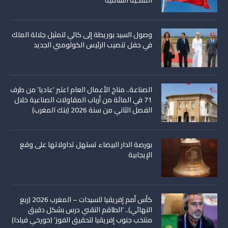
الملكية السامية
وصول السيد بوريطة إلى كالي لتمثيل جلالة الملك
في حفل تنصيب الرئيس الكولومبي الجديد
الصناعة.. مناخ الأعمال العام اعتبر ‘عاديا’ من طرف
71 في المائة من أرباب المقاولات الصناعية خلال
الفصل الثاني من سنة 2026 (بنك المغرب)
بورصة الدار البيضاء تستهل تداولاتها على وقع
الإيجابية
كأس أمم إفريقيا للسيدات – المغرب 2026 (ربع
النهائي).. ‘الطاقم التقني درس بشكل دقيق
منتخب جنوب إفريقيا لتحقيق الفوز’ (خورخي فيلدا)