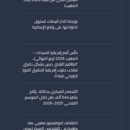
المغرب)
بورصة الدار البيضاء تستهل
تداولاتها على وقع الإيجابية
كأس أمم إفريقيا للسيدات –
المغرب 2026 (ربع النهائي)..
‘الطاقم التقني درس بشكل دقيق
منتخب جنوب إفريقيا لتحقيق الفوز’
(خورخي فيلدا)
الشمندر السكري بدكالة.. إنتاج
يناهز 544 ألف طن خلال الموسم
الفلاحي 2025-2026
اكتشاف لبروفيسور مغربي يعد
بطفرة في التشخيص المبكر لمرض