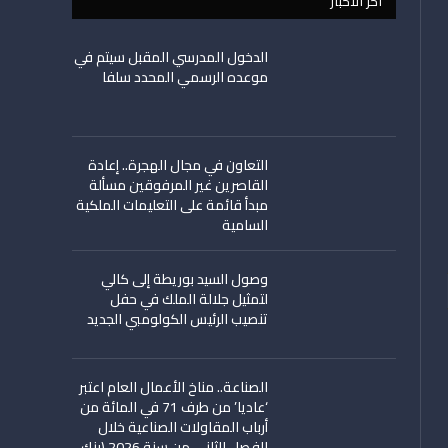
اخر الأخبار
الدخول المدرسي المقبل سیتم في
موعده الرسمي المحدد سلفا
التعاون في مجال الهجرة.. إعادة
القاصرين غير المرفوقين مسألة
مبدأ قائمة على التعليمات الملكية
السامية
وصول السيد بوريطة إلى كالي
لتمثيل جلالة الملك في حفل
تنصيب الرئيس الكولومبي الجديد
الصناعة.. مناخ الأعمال العام اعتبر
‘عاديا’ من طرف 71 في المائة من
أرباب المقاولات الصناعية خلال
الفصل الثاني من سنة 2026 (بنك