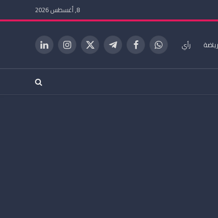
8, أغسطس 2026
ياضة
رأي
واتساب
فيسبوك
تيلقرام
X
الانستغرام
لينكدإن
(Twitter)