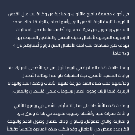
في أجواء مفعمة بالفرح والألوان، وبمبادرة من وكالة بيت مال القدس
الشريف التابعة للجنة القدس التي يرأسها صاحب الجلالة الملك محمد
السادس، وبتمويل من هيئات مغربية، نُظمت سلسلة من الفعاليات
الترفيهية الموجهة لأطفال مدينة القدس والمناطق المحيطة بها،
بهدف خلق مساحات لعب آمنة للأطفال الذين تتراوح أعمارهم بين 4
و12 عاماً.
وقد انطلقت هذه المبادرة في اليوم الأول من عيد الأضحى المبارك عند
بوابات المسجد الأقصى، حيث استقبلت طواقم الوكالة الأطفال
وعائلاتهم عقب صلاة العيد، موزعةً عليهم الألعاب وكعك العيد والهدايا
الرمزية، فيما تزينت وجوه الصغار برسومات علمي فلسطين والمغرب.
وامتدت هذه الأنشطة على مدار ثلاثة أيام، لتشمل في يوميها الثاني
والثالث فقرات فنية وأنشطة ترفيهية متنوعة في بلدات وقرى بدو،
والعيزرية، والنبي صموئيل، وسلوان، وذلك لضمان وصول الدعم والبهجة
لأكبر عدد ممكن من الأطفال. وقد شكلت هذه المبادرة متنفساً حقيقياً