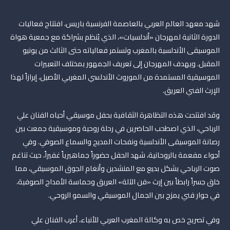
شهد معهد العالم العربي بالعاصمة الفرنسية باريس، افتتاح فعاليات
الدورة الثانية لمهرجان «أندلسيات»، الذي يُنظم بشراكة مع جمعية هواة
الموسيقى الأندلسية بالمغرب وتستمر فعالياته حتى الثالث من يونيو
المقبل. ويهدف المهرجان إلى تعريف الجمهور بمختلف التعبيرات
الموسيقية المستمدة من الموروث الأندلسي المغربي الأصيل، إبرازاً لهذا
الإرث الفني العريق.
وقد افتتحت هذه التظاهرة الثقافية بحفل موسيقي أحياه الفنان علي
الرباحي، الذي اصطحب الحاضرين في رحلة روحية وموسيقية جمعت بين
رصانة الموسيقى الأندلسية ونفحات المديح والسماع الصوفي. وفي
أجواء مفعمة بالروحانية، شهد الحفل حضوراً جماهيرياً غفيراً، حيث تناغم
صوت الرباحي بشكل بديع مع المنشدين وأنغام الجوق الموسيقي، مما
خلق جسراً رابطاً بين إرث «فن الآلة» العريق وحماسة الأمداح الصوفية،
في حوار فني يمزج بين الجمال الموسيقي والسمو الروحي.
وفي تصريح خص به وكالة المغرب العربي للأنباء، أعرب الفنان علي