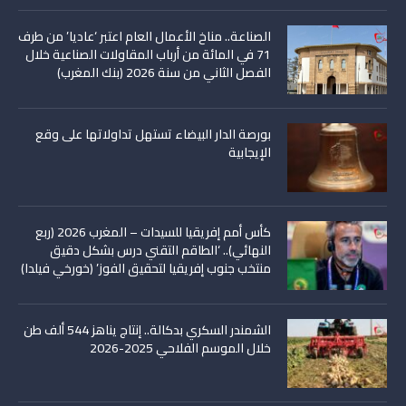
الصناعة.. مناخ الأعمال العام اعتبر ‘عاديا’ من طرف
71 في المائة من أرباب المقاولات الصناعية خلال
الفصل الثاني من سنة 2026 (بنك المغرب)
بورصة الدار البيضاء تستهل تداولاتها على وقع
الإيجابية
كأس أمم إفريقيا للسيدات – المغرب 2026 (ربع
النهائي).. ‘الطاقم التقني درس بشكل دقيق
منتخب جنوب إفريقيا لتحقيق الفوز’ (خورخي فيلدا)
الشمندر السكري بدكالة.. إنتاج يناهز 544 ألف طن
خلال الموسم الفلاحي 2025-2026