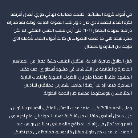
في أجواء كروية استثنائية، اختُتمت فعاليات نهائي دوري أبطال أفريقيا
لكرة القدم، ليحصد نادي صن داونز لقب البطولة الغالية، وذلك بعد مباراة
درامية شهدت التعادل (1-1) على أرض ملعب الجيش الملكي. لم تكن
مجرد نتيجة هي ما خطف الأضواء، بل كانت أجواء اللقاء بأكمله التي
مزجت بين الإثارة والاحتفال.
قبل انطلاق صافرة البداية، استقبل الملعب حشدًا غفيرًا من الجماهير
الحاضرة والمتابعة عبر الشاشات في مشهد أسطوري. حيث خُصّب
المشهد احتفالاً ضخمًا مزج بين الأضواء المبهرة والألعاب النارية
الساحرة، فيما ازدانت أرضية الملعب بشعارين عملاقين للناديين
المتنافسين يتوسطهما مجسم كبير لنجمة البطولة.
وعلى الصعيد التكتيكي، اعتمد مدرب الجيش الملكي، ألكسندر سانتوس،
على هيكل أساسي متقارب من تشكيلة ذهاب المونديال، ولم يُجرِ سوى
تغيير واحد تمثل في إشراك المدافع فالو ميندي بديلاً عن يونس عبد
الحميد. أما مدرب صن داونز، ميغيل كاردوسو، فحافظ على حذر تكتيكي