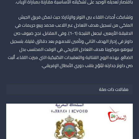
باقتصار تعديله الوحيد على تشكيلته الأساسية مقارنة بمباراة الإياب.
وتشابكت أحداث اللقاء بين التوتر والإثارة؛ حيث تمكن فريق الجيش
الملكي من تسجيل هدف التعادل عبر اللاعب محمد ربيع حريمات في
الدقيقة الأربعين، ليجعل النتيجة (1-1). وفي المقابل، نجح ضيوف صن
داونز في إحراز الهدف الثاني وتأمين تقدمهم بعد دقائق قليلة، بتسجيل
تيبوهو موكوينا هدف التعادل التاريخي في الوقت المحتسب بدل
الضائع. بهذه الروح القتالية والتعقيدات التكتيكية التي ميزت اللقاء، أثبت
صن داونز جدارته ليُتوّج بلقب دوري الأبطال الإفريقي.
مقالات ذات صلة