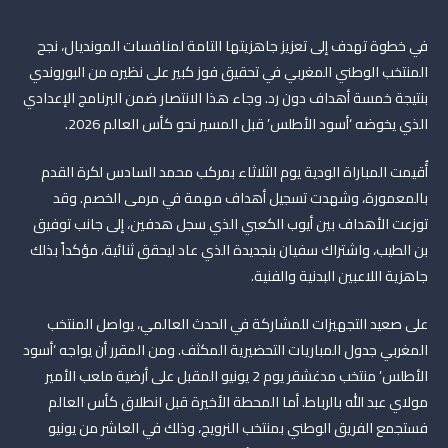
في خطوة تهدف إلى تعزيز جاهزيتها التامة لمنافسات المونديال، نجح
المنتخب الوطني المغربي في تحقيق فوز كبير على نظيره من البوروندي
بنتيجة خمسة أهداف دون رد. وجاء هذا الانتصار ضمن البرنامج الإعدادي
الذي يخوضه ‘أسود الأطلس’ قبل المسير نحو كأس العالم 2026.
أُقيمت المباراة الودية يوم الثلاثاء بمركب محمد السادس لكرة القدم
بالمعمورة، وشهدت تسجيل أهداف مهمة في مرمى الخصم. وقد
توزعت الأهداف بين أيوب الكعبي الذي سجل هدفين، إلى جانب توفيق
بن الطيب، واشتراك سفيان بنجديدة الذي عاد ليحقق ثنائية، مؤكداً بذلك
جاهزية اللاعبين البدنية والفنية.
على صعيد التجهيزات للمشاركة في الحدث العالمي، يواصل المنتخب
المغربي جدول المباريات التحضيرية المكثف. ومن المقرر أن يواجه ‘أسود
الأطلس’ منتخب مدغشقر يوم 2 يونيو المقبل على أرضية ملعب الأمير
مولاي عبد الله بالرباط. أما المحطة الأخيرة قبل انطلاق كأس العالم
فستجمع الفريق الوطني بمنتخب النرويج، وذلك في العاشر من يونيو