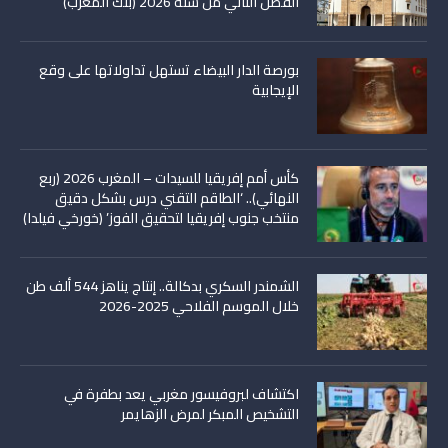
الفصل الثاني من سنة 2026 (بنك المغرب)
بورصة الدار البيضاء تستهل تداولاتها على وقع
الإيجابية
كأس أمم إفريقيا للسيدات – المغرب 2026 (ربع
النهائي).. ‘الطاقم التقني درس بشكل دقيق
منتخب جنوب إفريقيا لتحقيق الفوز’ (خورخي فيلدا)
الشمندر السكري بدكالة.. إنتاج يناهز 544 ألف طن
خلال الموسم الفلاحي 2025-2026
اكتشاف لبروفيسور مغربي يعد بطفرة في
التشخيص المبكر لمرض الزهايمر