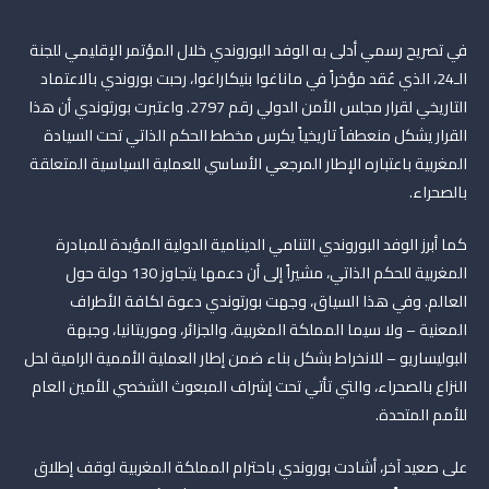
في تصريح رسمي أدلى به الوفد البوروندي خلال المؤتمر الإقليمي للجنة
الـ24، الذي عُقد مؤخراً في ماناغوا بنيكاراغوا، رحبت بوروندي بالاعتماد
التاريخي لقرار مجلس الأمن الدولي رقم 2797. واعتبرت بورتوندي أن هذا
القرار يشكل منعطفاً تاريخياً يكرس مخطط الحكم الذاتي تحت السيادة
المغربية باعتباره الإطار المرجعي الأساسي للعملية السياسية المتعلقة
بالصحراء.
كما أبرز الوفد البوروندي التنامي الدينامية الدولية المؤيدة للمبادرة
المغربية للحكم الذاتي، مشيراً إلى أن دعمها يتجاوز 130 دولة حول
العالم. وفي هذا السياق، وجهت بورتوندي دعوة لكافة الأطراف
المعنية – ولا سيما المملكة المغربية، والجزائر، وموريتانيا، وجبهة
البوليساريو – للانخراط بشكل بناء ضمن إطار العملية الأممية الرامية لحل
النزاع بالصحراء، والتي تأتي تحت إشراف المبعوث الشخصي للأمين العام
للأمم المتحدة.
على صعيد آخر، أشادت بوروندي باحترام المملكة المغربية لوقف إطلاق