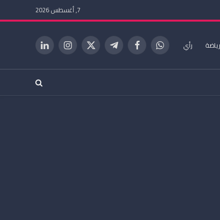
7, أغسطس 2026
ياضة
رأي
واتساب
فيسبوك
تيلقرام
X
الانستغرام
لينكدإن
(Twitter)