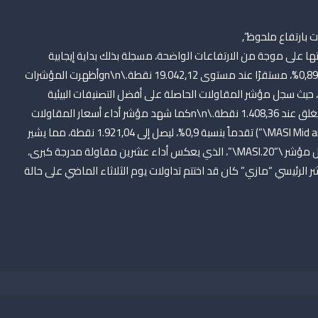
 تداولاتها على موجة من الارتفاعات الواضحة، مسجلة بذلك بداية إيجابية
ليومها الاقتصادي. وتقدّم مؤشر \”مازي\” الرئيسي بنسبة 0,89%، مستقرًا عند مستوى 19.042,12 نقطة.\n\nوأظهرت المؤشرات
، حيث سجل مؤشر المقاولات الحاصلة على أفضل التصنيفات البيئية
والاجتماعية والحوكمة (MASI.ESG) ارتفاعاً بارتفاع 1,11% ليغلق عند 1.408,36 نقطة.\n\nكما شهد مؤشر أداء أسعار المقاولات
الصغيرة والمتوسطة المدرجة في البورصة (\”MASI Mid and Small Cap\”) تقدماً بنسبة 0,9%، ليصل إلى 1.921,04 نقطة، مما يشير
إلى قوة القطاع المتوسط والصغير.\n\nعلى صعيد آخر، سجل مؤشر \”MASI.20\”، الذي يعكس أداء عشرين مقاولة مدرجة كبرى،
1.351 نقطة. ويُذكر أن المؤشر الرئيسي “مازي” كان قد اختتم تداولات يوم الثلاثاء الماضي على حالة