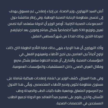
أعلن السيد التهراوي، وزير الصحة، عن إجراء إصلاحي غير مسبوق يهدف
إلى تحسين منظومة الرعاية الصحية الوطنية. وفي إطار مناقشة حول
‘المجموعات الصحية الترابية’، أوضح الوزير أن الدولة ستعتمد آلية تضمن
تعيين وتوزيع 530 طبيباً اختصاصياً بشكل مباشر وفوري بعد اجتيازهم
لمرحلة التخرج، وذلك ابتداءً من شهر أغسطس المقبل.
وأكد التهراوي أن هذا الإجراء ينهي بذلك فترة التأخير الطويلة التي كانت
تراوح أحياناً بين العامين بين تخرج الأطباء وتعيينهم الفعلي في
المؤسسات الصحية. وأشار إلى أن هذه الخطوة ستعزز بشكل سريع
وفعّال العرض الصحي داخل المستشفيات والمؤسسات العمومية.
وفي هذا السياق، كشف الوزير عن اعتماد إصلاحات هيكلية شاملة على
مستوى منظومة تكوين وتدبير الأطباء المتخصصين. ويأتي هذا التحول
عبر المرسوم المتعلق بوضعية طلبة كليات الطب والصيدلة وطب
الأسنان، والذي يقوم على تعميم مبدأ التعاقد مع الدولة لجميع الطلاب
المستجدين في التخصصات الصحية.