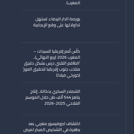
المغرب)
بورصة الدار البيضاء تستهل
تداولاتها على وقع الإيجابية
كأس أمم إفريقيا للسيدات –
المغرب 2026 (ربع النهائي)..
‘الطاقم التقني درس بشكل دقيق
منتخب جنوب إفريقيا لتحقيق الفوز’
(خورخي فيلدا)
الشمندر السكري بدكالة.. إنتاج
يناهز 544 ألف طن خلال الموسم
الفلاحي 2025-2026
اكتشاف لبروفيسور مغربي يعد
بطفرة في التشخيص المبكر لمرض