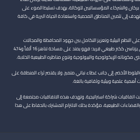
ليم بركان والشركاء المؤسساتيين للوكالة، بهدف تسليط الضوء على
هدف إلى تثمين المناطق المحمية واستعادة الحياة البرية في كافة
ى النظم البيئية وتعزيز التكامل بين جهود المحافظة والمجالات
الغابوية. وفي صميم هذه الجهود، يبرز المنتزه الطبيعي لبني يزناسن ككنز طبيعي فريد؛ فهو يمتد على مساحة تناهز 16 ألفاً و474
تزه بغنى مكوناته الإيكولوجية والبيولوجية وتنوع مناظره الطبيعية الخلابة.
بلوط الأخضر، إلى جانب غطاء نباتي متميز. ولا يقتصر ثراء المنطقة على
أهمية علمية وبيئية وثقافية بالغة.
ت اتفاقيات شراكة استراتيجية. وتهدف هذه الاتفاقيات مجتمعة إلى
لفضاءات الطبيعية، مؤكدة بذلك الالتزام المشترك بالحفاظ على هذا