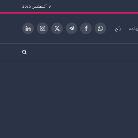
9, أغسطس 2026
ياضة
رأي
واتساب
فيسبوك
تيلقرام
X
الانستغرام
لينكدإن
(Twitter)