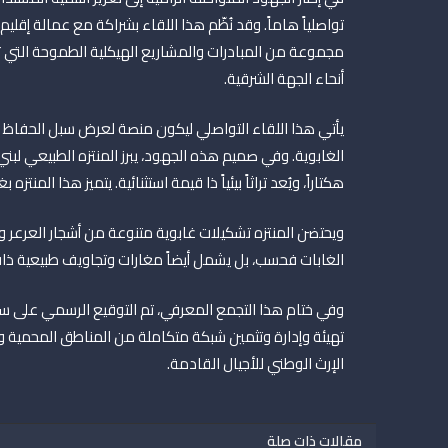
تواصلياً هاماً. وقد نُظّم هذا اللقاء بشراكة مع عمالة إق
مجموعة من المبادرات والمشاريع الهيكلية الطموحة التي ت
أنحاء الجهة الشرقية.
يأتي هذا اللقاء التواصلي ليكون منصة لعرض سبل الحفاظ عل
هكتاراً، ويُعد تراثاً بيئياً ذا قيمة استثنائية. يتميز هذا المن
ويحتضن المنتزه تشكيلات غابوية متنوعة من أشجار العرعر وال
الغابات فحسب، بل يشمل أيضاً مغارات وتجاويف طبيعية ذات 
وفي ختام هذا التجمع المعرفي، تم التوقيع الرسمي على س
تهيئة وإدارة وتثمين شبكة متكاملة من المناطق المحمية وا
الإرث الوطني للأجيال القادمة.
مقالات ذات صلة