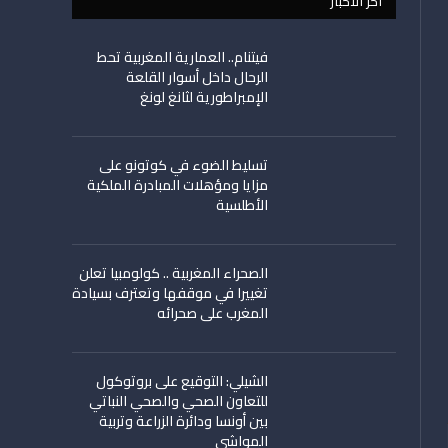
اخر الأخبار
فيتنام.. العمارية المغربية تحط
الرحال داخل أسوار القلعة
الإمبراطورية لثانغ لونغ
تسليط الضوء في كوتونو على
مزايا ومؤهلات المبادرة الملكية
الأطلسية
الصحراء المغربية .. كولومبيا تعلن
تغييرا في موقفها وتعترف بسيادة
المغرب على صحرائه
الشيلي: التوقيع على بروتوكول
للتعاون الصحي والصحي النباتي
بين أونسا ودائرة الزراعة وتربية
المواشي