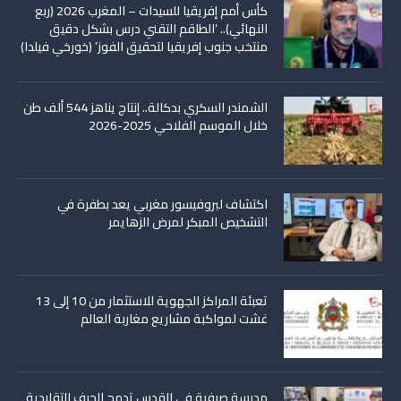
كأس أمم إفريقيا للسيدات – المغرب 2026 (ربع
النهائي).. ‘الطاقم التقني درس بشكل دقيق
منتخب جنوب إفريقيا لتحقيق الفوز’ (خورخي فيلدا)
الشمندر السكري بدكالة.. إنتاج يناهز 544 ألف طن
خلال الموسم الفلاحي 2025-2026
اكتشاف لبروفيسور مغربي يعد بطفرة في
التشخيص المبكر لمرض الزهايمر
تعبئة المراكز الجهوية للاستثمار من 10 إلى 13
غشت لمواكبة مشاريع مغاربة العالم
مدرسة صيفية في القدس تدمج الحرف التقليدية