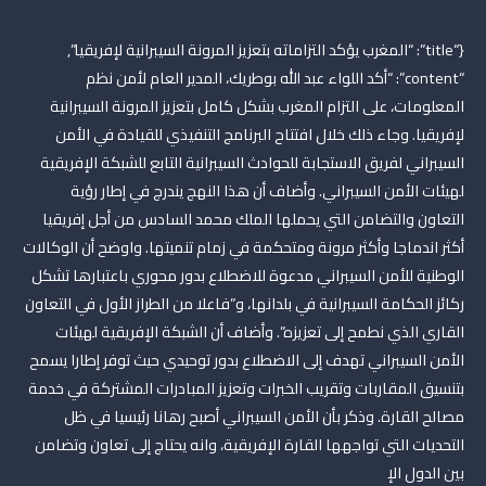
{“title”: “المغرب يؤكد التزاماته بتعزيز المرونة السيبرانية لإفريقيا”,
“content”: “أكد اللواء عبد الله بوطريك، المدير العام لأمن نظم
المعلومات، على التزام المغرب بشكل كامل بتعزيز المرونة السيبرانية
لإفريقيا. وجاء ذلك خلال افتتاح البرنامج التنفيذي للقيادة في الأمن
السيبراني لفريق الاستجابة للحوادث السيبرانية التابع للشبكة الإفريقية
لهيئات الأمن السيبراني. وأضاف أن هذا النهج يندرج في إطار رؤية
التعاون والتضامن التي يحملها الملك محمد السادس من أجل إفريقيا
أكثر اندماجا وأكثر مرونة ومتحكمة في زمام تنميتها. واوضح أن الوكالات
الوطنية للأمن السيبراني مدعوة للاضطلاع بدور محوري باعتبارها تشكل
ركائز الحكامة السيبرانية في بلدانها، و”فاعلا من الطراز الأول في التعاون
القاري الذي نطمح إلى تعزيزه”. وأضاف أن الشبكة الإفريقية لهيئات
الأمن السيبراني تهدف إلى الاضطلاع بدور توحيدي حيث توفر إطارا يسمح
بتنسيق المقاربات وتقريب الخبرات وتعزيز المبادرات المشتركة في خدمة
مصالح القارة. وذكر بأن الأمن السيبراني أصبح رهانا رئيسيا في ظل
التحديات التي تواجهها القارة الإفريقية، وانه يحتاج إلى تعاون وتضامن
بين الدول الإ