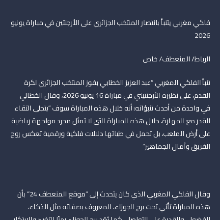
فلكي مغربي يتنبأ بانتصار المنتخب الجزائري على الأرجنتين في مباراة يونيو
2026
الرباط/ المنعطف/ خاص
تنبأ الفلكي المغربي “عبد العزيز الخطابي بفوز المنتخب الجزائري لكرة
القدم، على نظيره الأرجنتيني في مباراة 16 يونيو 2026، وقال الخطالي
في واحدة من أحدث تنبؤاته: أنه خلال هذه المباراة سوف “يتجلى التقاء
القدر مع المهارة، خلال هذه المباراة التي لا تمثل مجرد مواجهة رياضية
على أرض الملعب، بل تحمل في طياتها دلالات فلكية ورقمية تعكس روح
الفريق وآمال الجماهير”
وقال الفلكي المغربي الذي كان يتحدث إلى “موقع المنعطف 24” بأن
هذه المباراة تأتي تحت برج الجوزاء، المعروف بصفاته مثل الذكاء،
الفضول، والقدرة على التواصل. كما يُعَد برج الجوزاء رمزًا للتغيير والابتكار،