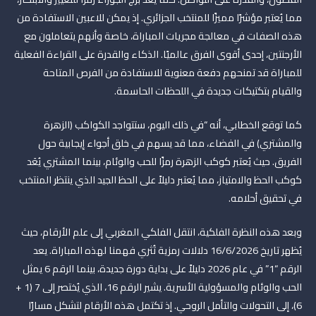
مما يُعتبر مؤشرًا مميزًا للمنتخب الجزائري. إذ يمكن للاعبين الاستفادة من
هذه الصفات في معالجة مجريات المباراة، خاصة وأنهم يتعاملون مع
الأرجنتين، إحدى أقوى الفرق عالميًا. الذكاء والقدرة على القراءة الفعلية
للمباراة قد تمنحهم دفعة معنوية للاستفادة من الفرص المتاحة
والقيام بتكتيكات جديدة في اللحظات الحاسمة.
كما توقع الخطابي، أنه “في ذلك اليوم، ستتواجد الكواكب (الزهرة
والمشتري) في الفضاء، مما قد يسهم في خلق أجواء إيجابية حول
الفريق. حيث يُعتبر كوكب الزهرة رمزًا للحب والوئام، بينما المشتري يُعَد
كوكب الحظ والامتياز، مما يُعتبر دليلاً على الحظ الجيد الذي ينتظر المنتخب
في تحقيق أحلامه.
وبعد هذه النظرة الفلكية، انتقل الفلكي المغربي إلى علم الأرقام، حيث
يُظهر تاريخ 16/6/2026 دلالات رمزية تُثري فهمنا لهذه المباراة. يعد
الرقم “1” في عام 2026 دليلاً على بداية دورة جديدة، بينما الرقم 6 يمثل
الحب والوئام والمسؤولية الأسرية. يشير الرقم 16، الذي يُختصر إلى 7 (1 +
6)، إلى التحولات والتأمل الروحي. إذ تكتمل هذه الأرقام لتشكل مسارًا