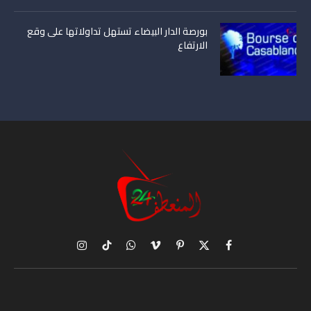
بورصة الدار البيضاء تستهل تداولاتها على وقع
الارتفاع
X
فيسبوك
بينتيريست
فيميو
واتساب
تيكتوك
الانستغرام
(Twitter)