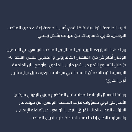
قررت الجامعة التونسية لكرة القدم، أمس الجمعة، إعفاء مدرب المنتخب
التونسي، هنري كاسبرجاك، من مهامه بشكل رسمي.
وجاء هذا القرار بعد الهزيمتين المتتاليتين للمنتخب التونسي في اللقاءين
الوديين أمام كل من المنتخبين الكاميروني و المغربي بنفس النتيجة (0-
1) خلال الأسبوع الأخير من شهر مارس الماضي. وأوضح بيان للجامعة
التونسية لكرة القدم أن “الاسم الذي سيخلفه سيعرف قبل نهاية شهر
أبريل الجاري”.
ووفقا لوسائل الإعلام المحلية، فإن المخضرم فوزي البنزرتي سيكون
الأقدر على تولي مسؤولية تدريب المنتخب التونسي. من جهته، عبر
البنزرتي، المدرب الحالي لفريق الترجي التونسي، عن تفاعله الإيجابي
واستجابته للطلب إذا ما تمت المناداة عليه لتدريب المنتخب.