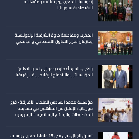
إندونسيا.. المغرب يبرز ثفافته ومؤهلاته
الاقتصادية بسورابايا
المغرب ومقاطعة جاوة الشرقية الإندونيسية
يعتزمان تعزيز التعاون الاقتصادي والجامعي
بانغي.. السيد أعمارة يدعو إلى تعزيز التعاون
المؤسساتي والاندماج الإقليمي في إفريقيا
مؤسسة محمد السادس للعلماء الأفارقة- فرع
موريتانيا: الإعلان عن المتأهلين في مسابقة
المخطوطات والوثائق الإسلامية – الإفريقية
تسلق الجبال.. في سن 15 عاما، المغربي يوسف