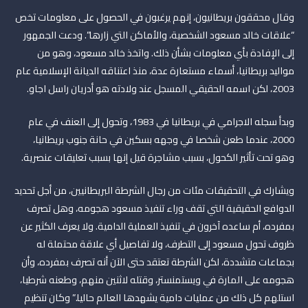
وقال محققون بريطانيون، إنهم يرغبون في الحصول على معلومات تخص
“علاقات خالد مسعود الشخصية، والأماكن التي زارها”. ودعت الجمهور
إلى الإفادة بأي معلومات بشأن ذلك. واتخذ خالد مسعود، وهو من
مواليد بريطانيا، أسماء مستعارة عدة، منذ اعتناقه الديانة الإسلامية عام
2003، لكن اسمه الحقيقي المسجل عند ولادته هو أدريان راسل اجاو.
وبدأ سجله الاجرامي في بريطانيا في 1983، وتحول إلى العنف في عام
2000، عندما طعن شخصا في وجهه بسكين في حانة جنوب بريطانيا،
وهو تحت تأثير الكحول، بسبب مشاجرة قيل إنها بسبب تعليقات عنصرية.
ويشارك في التحقيقات مئات من رجال الشرطة البريطانيين، من أجل تحديد
الدوافع الحقيقية التي تقف وراء تنفيذ مسعود هجومه، وهل تصرف
بمفرده، أم ساعده آخرون في تنفيذ العملية الدامية. ولا يعرف الكثير عن
ظروف تحول مسعود إلى التطرف، ولا تفاصيل أي علاقة محتملة له
بجماعات متشددة، لكن الشرطة تعتقد حتى الآن أنه تصرف بمفرده، وأن
هجومه على المارة في ويستمنستر، وقتله لاثنين منهم، وطعنه شرطيا،
استلهم كل ذلك من عمليات دامية يشهدها العالم حاليا.” وكان تنظيم