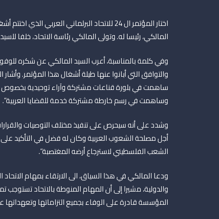
اختار المؤتمر ال 24 للاتحاد البرلماني العربي ال
المالكي، رئيسا له. وتولى المالكي رئاسة الاتحاد، خلفا للسيد
وفي كلمة بالمناسبة، أعرب السيد المالكي عن شكره للوفود 
والتوافق التي أبانوا عنها طيلة أشغال هذا المؤتمر. وأشار 
ساهمت في بلورة قناعات مشتركة وآراء توحيدية بخصوص جل ا
وساهمت في رسم خارطة مشتركة خدمة للقضايا العربية”.
وشدد على أنه سيحرص على تنفيذ مختلف التوصيات والقرارات
أجل مصلحة الشعوب العربية وكان له فضل في التأكيد على
الشعب الفلسطيني لاسترجاع أرضه المغتصبة”.
ودعا المالكي في هذا السياق، الى الارتقاء بمهام الاتحاد 
والدولية، مشيرا إلى أن المهام المنوطة بالاتحاد تستوجب ت
المؤسسة قادرة على الوفاء بجميع التزاماتها وتعهداتها عل