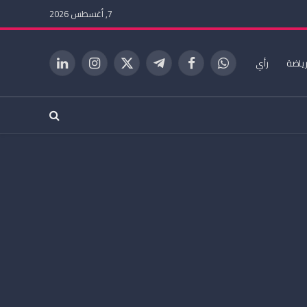
7, أغسطس 2026
ياضة
رأي
واتساب
فيسبوك
تيلقرام
X
الانستغرام
لينكدإن
(Twitter)