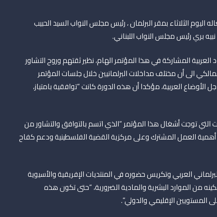
ذي اختتم أشغاله اليوم الثلاثاء بمقر البرلمان ، رئيس مجلس النواب السيد الحبيب
 نبيه بري رئيس مجلس النواب اللبناني.
العربية المشاركة في هذا المؤتمر الهام، نظير ثقتهم وروح التشاور
المالكي الى أن مختلف مداخلات البرلمانيين خلال جلسات المؤتمر
لأوضاع العربية، مؤكدا أن هذه الدورة كانت “توافقية بامتياز،
 التي توجت أشغال هذا المؤتمر “الذي اتسم بالتوافق والتشاور من
 أهمية العمل المشترك وعلى مركزية القضية الفلسطينية ودعم كفاح
البرلماني العربي وتكريس حضوره في المنتديات الإفريقية والأسيوية
مكينه من الموارد البشرية والمادية الضرورية، “حتى تكون هذه
ى المستويين الإقليمي والدولي”.