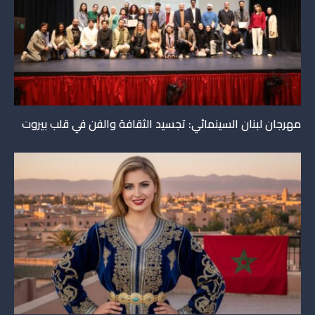
مهرجان لبنان السينمائي: تجسيد الثقافة والفن في قلب بيروت