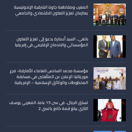
المغرب ومقاطعة جاوة الشرقية الإندونيسية
يعتزمان تعزيز التعاون الاقتصادي والجامعي
بانغي.. السيد أعمارة يدعو إلى تعزيز التعاون
المؤسساتي والاندماج الإقليمي في إفريقيا
مؤسسة محمد السادس للعلماء الأفارقة- فرع
موريتانيا: الإعلان عن المتأهلين في مسابقة
المخطوطات والوثائق الإسلامية – الإفريقية
تسلق الجبال.. في سن 15 عاما، المغربي يوسف
التازي يبلغ قمة كانغ ياتسي 2