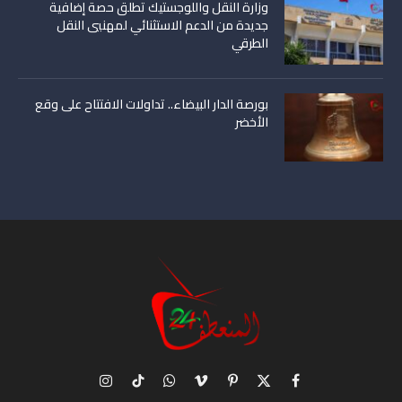
وزارة النقل واللوجستيك تطلق حصة إضافية
جديدة من الدعم الاستثنائي لمهنيي النقل
الطرقي
بورصة الدار البيضاء.. تداولات الافتتاح على وقع
الأخضر
X
فيسبوك
بينتيريست
فيميو
واتساب
تيكتوك
الانستغرام