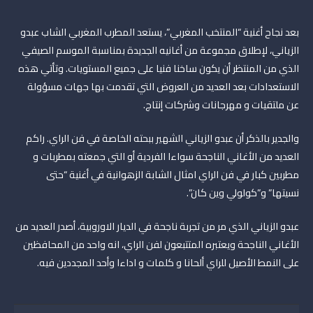
بعد نجاح أغنية “المنتخب المغربي”، يستعد المطرب المغربي الشاب عبدو
الزياني، لإطلاق مجموعة من أغانيه الجديدة بمناسبة الموسم الصيفي
الذي من المنتظر أن يكون ساخنا فنيا على جميع المستويات. وتأتي هذه
الاستعدادات بعد العديد من العروض التي تقدمت بها جهات مسؤولة
عن ملتقيات و مهرجانات وشركات إنتاج.
والجدير بالذكر أن عبدو الزياني الشهير ببحته الخاصة في فن الراي. راكم
العديد من الأغاني الناجحة سواءا الفردية أو التي جمعته بمطربات و
مطربين كبار في فن الراي امثال الشابة الزهوانية في أغنية “حتى
نسيتها” و”كولولي وين كان”.
عبدو الزياني الذي مر من تجربة ناجحة في الديار الاوروبية، أصدر العديد من
الأغاني الناجحة ويعتبره المتتبعون لفن الراي، انه واحد من المحافظين
على النمط الأصيل للراي ألحانا و كلمات و اداءا وأحد المجددين فيه.