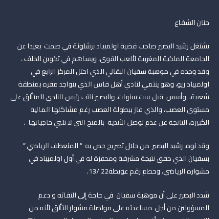
حنان الشفاع
يشتغل رشيد البصير صاحب فضية اولمبياد برشلونة في صمت بعيدا عن
الجامعة الملكية المغربية لألعب القوى، ويساهم في تكوين الخلف ،
وقد وجده في موهبة سفيان البقالي الذي احتل المركز الرابع في
اولمبياد ريو، وهو ينتمي لنادي أهل فاس الذي يتواجد مقره بمنطقة
شعبية، وأسس قبل ست سنوات، والبصير نائب رئيس النادي المتألق على
مستوى العصب، والذي فاز ببطولة العصب رغم مشاكلها المالية
الكبيرة، الناتجة عن عدم توصل الأندية بالمنح التي لا تلبي حاجياتها .
وقد نوه، رشيد البصير من خلال تصريح خص به ” المنعطف الرياضي ”
بسفيان الذي حقق نتيجة مشرفة ومحفزة له في أول اولمبياد في
مشواره الرياضي، وحطم رقم عويطة22 /13.
شدد البصير على أن موهبة سفيان في حاجة إلى التفاته و دعم
المسؤولين من أجل مساعدته على مواصلة مشوار التألق لأنه من