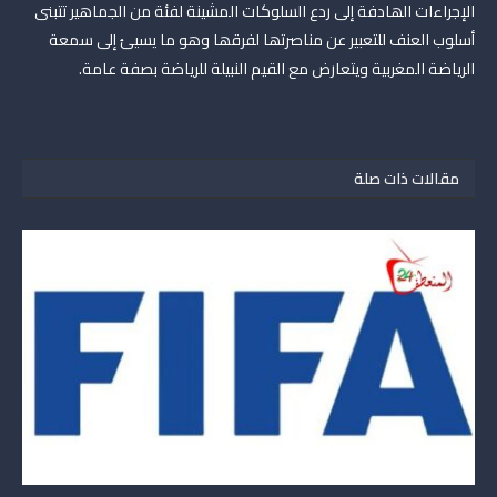
الإجراءات الھادفة إلى ردع السلوكات المشینة لفئة من الجماھیر تتبنى
أسلوب العنف للتعبیر عن مناصرتھا لفرقھا وھو ما یسيئ إلى سمعة
الریاضة المغربیة ویتعارض مع القیم النبیلة للریاضة بصفة عامة.
مقالات ذات صلة