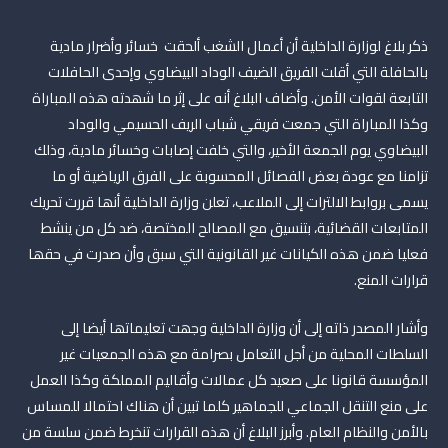
ذكر بلاغ لوزارة الداخلية أن أعمال الشغب ألحقت خسائر وأضرار مادیة
بالحافلة التي أقلت الفریق الضیف الوداد البيضاوي وإحدى الحافلات
التابعة لقوات الأمن. وأضاف البلاغ أنه على إثر ما شھدته ھذه المباراة
وكذا المباراة التي جمعت فریقي شباب الریف الحسیمي والوداد
البیضاوي یوم الجمعة الأخیر، والتي خلفت إصابات وخسائر مادیة، وذلك
تزامنا مع عودة بعض الفصائل المحسوبة على الفرق الریاضیة أو ما
یسمى بروابط الالترات إلى الملاعب، تعلن وزارة الداخلیة أنھا قررت تحریك
المتابعات القضائیة، بتنسیق مع المصالح المختصة، ضد كل من ینشط
فعلیا ضمن ھذه الكیانات غیر القانونیة التي سبق وأن صدرت في حقھا
قرارات المنع.
وأشار المصدر ذاته إلى أن وزارة الداخلية وجھت تعلیماتھا أيضا إلى
السلطات المحلیة من أجل التعامل بصرامة مع ھذه الجمعیات غیر
المؤسسة قانونا على صعید كل عمالات وأقالیم المملكة وكذا العمل
على منع التنقل الجماعي للجماھیر كلما تبین أن ھناك احتمالا للمساس
بالأمن والنظام العام. وأبرز البلاغ أن ھذه القرارات تنخرط ضمن سلسة من