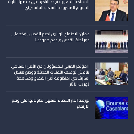
المملكة المغربية تجدد التأكيد على دعمها الثابت
للحقوق المشروعة للشعب الفلسطيني
عمان: الاجتماع الوزاري لدعم القدس يؤكد على
دور لجنة القدس ويدعم جهودها
المؤتمر العربي للمسؤولين عن الأمن السياحي
يناقش توظيف التقنيات الحديثة ووضع هيكل
استرشادي لمنظومة أمن القطاع ومكافحة
تهريب الآثار
بورصة الدار البيضاء تستهل تداولاتها على وقع
الارتفاع