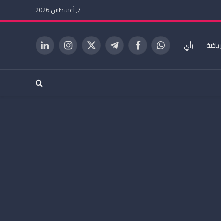
7, أغسطس 2026
ياضة
رأي
واتساب
فيسبوك
تيلقرام
X
الانستغرام
لينكدإن
(Twitter)