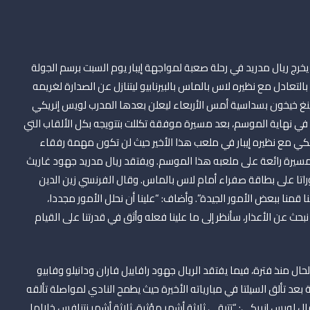
خرج ريال مدريد في رحلة صعبة لمواجهة إيبار يوم السبت برسم الجولة
ء بالتعادل مع نظيره لاس بالماس بالبيرنابيو ليتنازل عن الصدارة لغريمه
ينغ خيخون بسداسية أمس الأربعاء ليعلن بعدها المدرب لويس إنريكي
ة في نهاية الموسم، بعد مسيرة موفقة تكللت بتتويجه بكل الألقاب التي
لكي مع نظيره إيبار في ملعب هذا الأخير حيث لن تكون مهمة رفقاء
رة رائعة على ملعبه هذا الموسم. ويفتقد ريال مدريد جهود غاريث
راتا على بطاقة صفراء أمام لاس بالماس. وقال الفرنسي زين الدين
نا قمنا ببعض الأمور الجيدة”. وأضاف: “علينا أن نحلل الأمور مجددا،
نبحث عن الأعذار، سأنظر إلى ما علينا فعله وأثق في قدرتنا على القيام
ل منذ فترة، فيما يفتقد الريال جهود رافاييل فاران ودانيلو وفابيو
 بعد تألق السيلتا في مبارياته الأخيرة حيث يطمح النادي لمواصلة تألقه
 مباراة الذهاب ب4/3 أمام سيلتا، وقال لويس إنريكي: “تتبقى ثلاثة أشهر مؤثرة، ثلاثة أشهر نتنافس خلالها