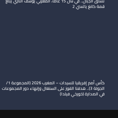
تسلق الجبال.. في سن 15 عاما، المغربي يوسف التازي يبلغ
قمة كانغ ياتسي 2
كأس أمم إفريقيا للسيدات – المغرب 2026 (المجموعة 1/
الجولة 3).. هدفنا الفوز على السنغال وإنهاء دور المجموعات
في الصدارة (خورخي فيلدا)