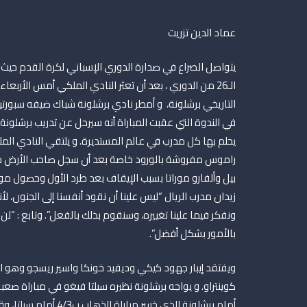
عماد الدين تزريت
يتواصل الصراع في صدارة الدوري الإسباني لكرة القدم حيث ي
الـ26 من الدوري ، بعد أن تعثر النادي الملكي أمس الأربعا
التاريخي برشلونة، و أمطر نادي برشلونة شباك ضيفه سبورت
في الندوة التي عقبت المباراة أنه سيرحل عن تدريب برشلون
يحلم بها كل مدرب في عالم المستديرة. و يلتقي النادي الم
راموس مفروشة بالورود خاصة بعد أن سجل صاحب الأرض مسي
بيل وألفارو موراتا بسبب الإيقاف بعد طرد الأول وحصول مو
زيدان مدرب الريال “ليس علينا أن نقود أنفسنا إلى الجنون، لأن
ونفكر فيما علينا تغييره، وسنقوم بذلك بالفعل”. وتابع : “لن 
بالأمور بشكل أفضل”.
ويفتقد إيبار جهود كيكي وديفيد خونكا واسير ريسجو وهو الحا
كوينتراو. و يواجه برشلونة نظيره سيلتا فيغو في مباراة صعبة
أمام برشلونة الذي خسر