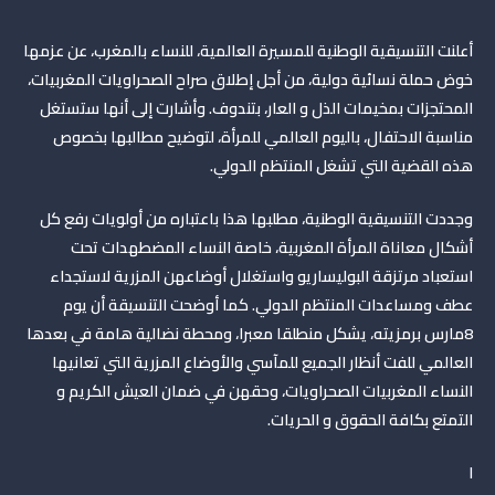
أعلنت التنسيقية الوطنية للمسيرة العالمية، للنساء بالمغرب، عن عزمها
خوض حملة نسائية دولية، من أجل إطلاق صراح الصحراويات المغربيات،
المحتجزات بمخيمات الذل و العار، بتندوف. وأشارت إلى أنها ستستغل
مناسبة الاحتفال، باليوم العالمي للمرأة، لتوضيح مطالبها بخصوص
هذه القضية التي تشغل المنتظم الدولي
.
وجددت التنسيقية الوطنية، مطلبها هذا باعتباره من أولويات رفع كل
أشكال معاناة المرأة المغربية، خاصة النساء المضطهدات تحت
استعباد مرتزقة البوليساريو واستغلال أوضاعهن المزرية لاستجداء
عطف ومساعدات المنتظم الدولي. كما أوضحت التنسيقة أن يوم
8مارس برمزيته، يشكل منطلقا معبرا، ومحطة نضالية هامة في بعدها
العالمي للفت أنظار الجميع للمآسي والأوضاع المزرية التي تعانيها
النساء المغربيات الصحراويات، وحقهن في ضمان العيش الكريم و
التمتع بكافة الحقوق و الحريات.
ا