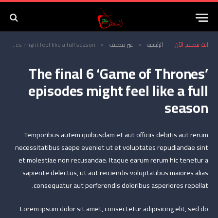
انت تتصفح الأن
الرئيسية
غير مصنف
The final 6 ‘Game of Thrones’ episodes might feel like a full season
»
»
The final 6 ‘Game of Thrones’
episodes might feel like a full
season
Temporibus autem quibusdam et aut officiis debitis aut rerum
necessitatibus saepe eveniet ut et voluptates repudiandae sint
et molestiae non recusandae. Itaque earum rerum hic tenetur a
sapiente delectus, ut aut reiciendis voluptatibus maiores alias
consequatur aut perferendis doloribus asperiores repellat.
Lorem ipsum dolor sit amet, consectetur adipisicing elit, sed do