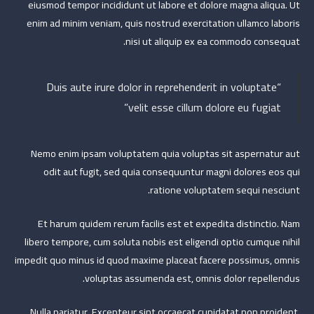
eiusmod tempor incididunt ut labore et dolore magna aliqua. Ut
enim ad minim veniam, quis nostrud exercitation ullamco laboris
nisi ut aliquip ex ea commodo consequat.
“Duis aute irure dolor in reprehenderit in voluptate
velit esse cillum dolore eu fugiat”
Nemo enim ipsam voluptatem quia voluptas sit aspernatur aut
odit aut fugit, sed quia consequuntur magni dolores eos qui
ratione voluptatem sequi nesciunt.
Et harum quidem rerum facilis est et expedita distinctio. Nam
libero tempore, cum soluta nobis est eligendi optio cumque nihil
impedit quo minus id quod maxime placeat facere possimus, omnis
voluptas assumenda est, omnis dolor repellendus.
Nulla pariatur. Excepteur sint occaecat cupidatat non proident,