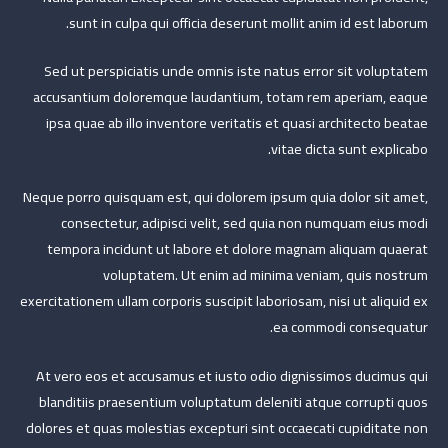
sunt in culpa qui officia deserunt mollit anim id est laborum.
Sed ut perspiciatis unde omnis iste natus error sit voluptatem
accusantium doloremque laudantium, totam rem aperiam, eaque
ipsa quae ab illo inventore veritatis et quasi architecto beatae
vitae dicta sunt explicabo.
Neque porro quisquam est, qui dolorem ipsum quia dolor sit amet,
consectetur, adipisci velit, sed quia non numquam eius modi
tempora incidunt ut labore et dolore magnam aliquam quaerat
voluptatem. Ut enim ad minima veniam, quis nostrum
exercitationem ullam corporis suscipit laboriosam, nisi ut aliquid ex
ea commodi consequatur.
At vero eos et accusamus et iusto odio dignissimos ducimus qui
blanditiis praesentium voluptatum deleniti atque corrupti quos
dolores et quas molestias excepturi sint occaecati cupiditate non