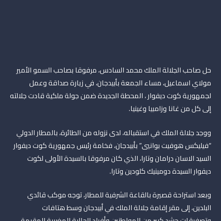
حل صاحب الجلالة الملك محمد السادس، مرفوقا بصاحب السمو الأمير
مولاي اسماعيل، مساء الجمعة بأبيدجان، في زيارة صداقة وعمل
لجمهورية كوت ديفوار ، المحطة الجديدة ضمن جولة ملكية قادت جلالته
إلى كل من غانا وزامبيا وغينيا.
ووجد جلالة الملك في استقباله، لدى نزوله من الطائرة، بالمطار الدولي
“فيليكس هوفيت بوانيي” بأبيدجان، فخامة رئيس جمهورية كوت ديفوار
السيد الاسان درامان وتارا، الذي كان مرفوقا بالسيدة الأولى لكوت
ديفوار السيدة دومينيك كلودين وتارا.
وبعد استراحة قصيرة بالقاعة الشرفية للمطار، توجه موكب قائدي
البلدين، إلى مقر إقامة جلالة الملك في أبيدجان وسط هتافات
وتصفيقات حشد كبير من المواطنين وأفراد الجالية المغربية المقيمة