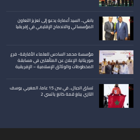
بانغي.. السيد أعمارة يدعو إلى تعزيز التعاون
المؤسساتي والاندماج الإقليمي في إفريقيا
مؤسسة محمد السادس للعلماء الأفارقة- فرع
موريتانيا: الإعلان عن المتأهلين في مسابقة
المخطوطات والوثائق الإسلامية – الإفريقية
تسلق الجبال.. في سن 15 عاما، المغربي يوسف
التازي يبلغ قمة كانغ ياتسي 2