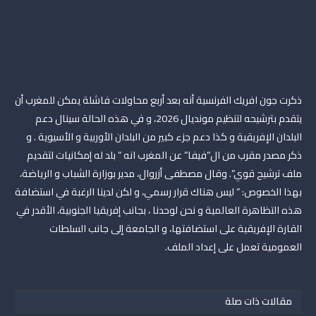
ذكرت جون افريك الفرنسية أنه بعد أربع محاولات فاشلة يمكن للمغرب أن
يتقدم بترشيحه لتنظيم مونديال 2026، و في هذه الحالة سينال دعم
البلدان الإفريقية و كذا دعم جزء كبير من البلدان الأوربية و الأسيوية . و
ذكر مصدر مقرب من ال”فيفا” عن المغرب انه ” بلد له إمكانيات لتقديم
ملف ترشيح قوي”. وقال مصطفى أزروال، مدير بوزارة الشباب و الرياضة،
بهذا الخصوص: ” ليس هناك قرار رسمي، و لكن لدينا الرغبة في استضافة
هذه التظاهرة العالمية و نحن لوحدنا ، بجانب إفريقيا الجنوبية، الأقدر في
القارة الإفريقية على استضافتها، و الجامعة إلى جانب السلطات
العمومية تعمل على إعداد الملف.
مقالات ذات صلة