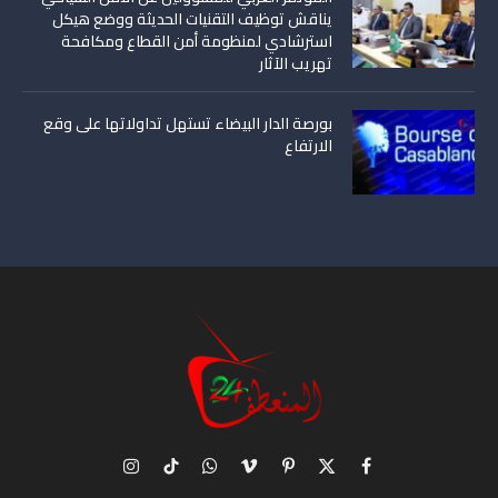
يناقش توظيف التقنيات الحديثة ووضع هيكل
استرشادي لمنظومة أمن القطاع ومكافحة
تهريب الآثار
بورصة الدار البيضاء تستهل تداولاتها على وقع
الارتفاع
X
فيسبوك
بينتيريست
فيميو
واتساب
تيكتوك
الانستغرام