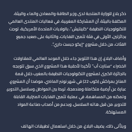
ذكر بلاغ
للوزارة المنتدبة لدى وزير الطاقة والمعادن والماء والبيئة
،
المكلفة بالبيئة، أن المشاركة المغربية، في فعاليات المنتدى العالمي
للتكنولوجيات النظيفة “كلينتيش”، بالولايات المتحدة الأمريكية، توجت
بجائزتين، الأولى في فئة تثمين النفايات، والثانية على صعيد جميع
الفئات، من خلال مشروع “إيكو جيست داري”.
وأضاف البلاغ، إن هذا التتويج جاء خلال الموعد العالمي للمقاولات
الخضراء “ستارت آب” تأكيدا لأحقية هذا المشروع الذي سبق تتويجه
بالجائزة الكبرى لمشروع التكنولوجيات النظيفة بالمغرب خلال قمة
المناخ بمراكش (كوب 22) في شهر نونبر الماضي، موضحا أن المشروع،
عبارة عن أرضية متكاملة ومندمجة، تربط بين المواطن وسلاسل التدوير،
وتمكنه من المساهمة، في عملية تثمين النفايات المنزلية، القابلة
للتدوير، من قبل هاته السلاسل، وبدعم من أصحاب صناعة المواد
المستهلكة.
ويتأتى ذلك، يضيف البلاغ، من خلال استعمال تطبيقات الهاتف