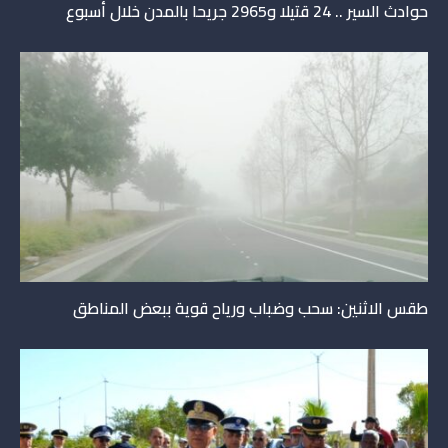
حوادث السير .. 24 قتيلا و2965 جريحا بالمدن ‏خلال أسبوع
طقس الاثنين: سحب وضباب ورياح قوية ببعض المناطق