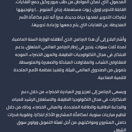
المحمول، التي تمكن المواطن من طلب مرور وكيل جمع النفايات،
القابلة للتدوير (ورق، زيوت مستعملة، زجاج، ألمنيوم …) وتوجيهها
لشركات التدوير، لمنحها حياة جديدة، مبرزا أنه تتم مكافأة الأسر
المنخرطة، عن النفايات التي يتم جمعها وإعادة تدويرها.
وأشار البلاغ إلى أن هذا البرنامج، الذي أطلقته الوزارة السنة الماضية،
لمدة ثلاث سنوات، يندرج في إطار البرنامج العالمي المتعلق، بدعم
الابتكار، في مجال التكنولوجيات النظيفة، والمهن الخضراء، الموجه
للمقاولين الشباب، والمقاولات المبتدئة والصغيرة والمتوسطة،
بتمويل من الصندوق العالمي للبيئة، وتنفيذ منظمة الأمم المتحدة
للتنمية الصناعية.
ويسعى البرنامج إلى تعزيز روح المبادرة الخضراء، من خلال دعم
الابتكارات، في مجال التكنولوجيا النظيفة، والاستغلال الرشيد للمياه،
والنجاعة الطاقية والطاقة المتجددة، والمباني الخضراء، وذلك من خلال
تنظيم مباريات سنوية، لمكافأة المشاريع الأكثر ابتكارا، وتقوية قدرات
حاملي المشروع ومواكبتهم، من أجل تعبئة التمويل وولوج سوق
الشغل.