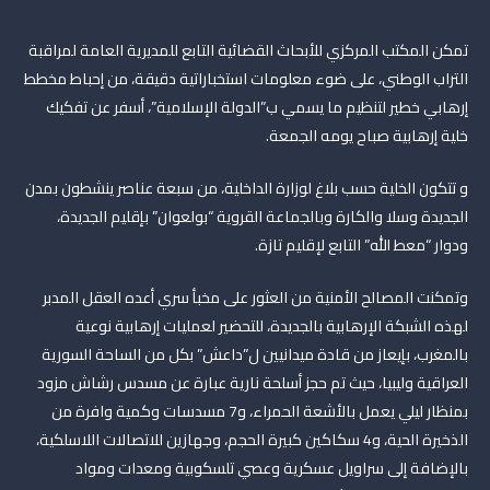
تمكن المكتب المركزي للأبحاث القضائية التابع للمديرية العامة لمراقبة
التراب الوطني، على ضوء معلومات استخباراتية دقيقة، من إحباط مخطط
إرهابي خطير لتنظيم ما يسمي ب”الدولة الإسلامية”، أسفر عن تفكيك
خلية إرهابية صباح يومه الجمعة.
و تتكون الخلية حسب بلاغ لوزارة الداخلية، من سبعة عناصر ينشطون بمدن
الجديدة وسلا والكارة وبالجماعة القروية “بولعوان” بإقليم الجديدة،
ودوار “معط الله” التابع لإقليم تازة.
وتمكنت المصالح الأمنية من العثور على مخبأ سري أعده العقل المدبر
لهذه الشبكة الإرهابية بالجديدة، للتحضير لعمليات إرهابية نوعية
بالمغرب، بإيعاز من قادة ميدانيين ل”داعش” بكل من الساحة السورية
العراقية وليبيا، حيث تم حجز أسلحة نارية عبارة عن مسدس رشاش مزود
بمنظار ليلي يعمل بالأشعة الحمراء، و7 مسدسات وكمية وافرة من
الذخيرة الحية، و4 سكاكين كبيرة الحجم، وجهازين للاتصالات اللاسلكية،
بالإضافة إلى سراويل عسكرية وعصي تلسكوبية ومعدات ومواد