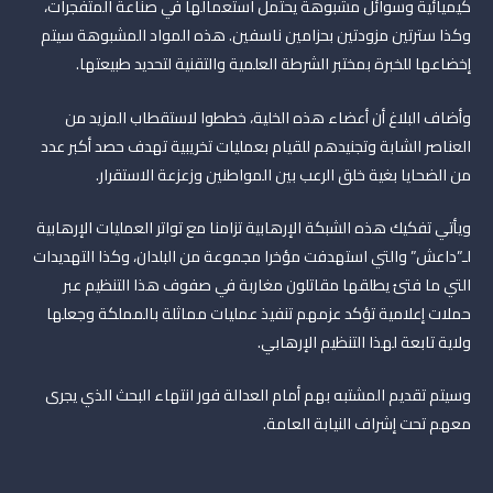
كيميائية وسوائل مشبوهة يحتمل استعمالها في صناعة المتفجرات،
وكذا سترتين مزودتين بحزامين ناسفين. هذه المواد المشبوهة سيتم
إخضاعها للخبرة بمختبر الشرطة العلمية والتقنية لتحديد طبيعتها.
وأضاف البلاغ أن أعضاء هذه الخلية، خططوا لاستقطاب المزيد من
العناصر الشابة وتجنيدهم للقيام بعمليات تخريبية تهدف حصد أكبر عدد
من الضحايا بغية خلق الرعب بين المواطنين وزعزعة الاستقرار.
ويأتي تفكيك هذه الشبكة الإرهابية تزامنا مع تواتر العمليات الإرهابية
لـ”داعش” والتي استهدفت مؤخرا مجموعة من البلدان، وكذا التهديدات
التي ما فتئ يطلقها مقاتلون مغاربة في صفوف هذا التنظيم عبر
حملات إعلامية تؤكد عزمهم تنفيذ عمليات مماثلة بالمملكة وجعلها
ولاية تابعة لهذا التنظيم الإرهابي.
وسيتم تقديم المشتبه بهم أمام العدالة فور انتهاء البحث الذي يجرى
معهم تحت إشراف النيابة العامة.