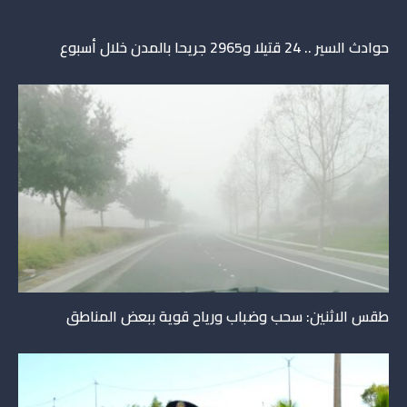
حوادث السير .. 24 قتيلا و2965 جريحا بالمدن ‏خلال أسبوع
طقس الاثنين: سحب وضباب ورياح قوية ببعض المناطق