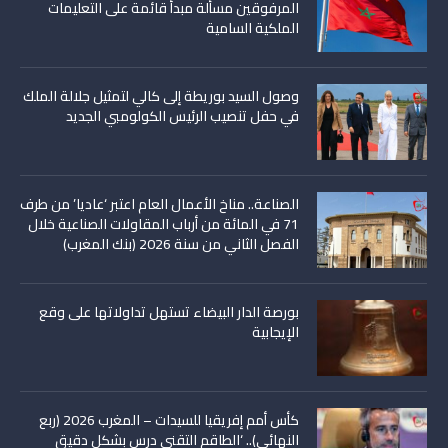
المرفوقين مسألة مبدأ قائمة على التعليمات
الملكية السامية
وصول السيد بوريطة إلى كالي لتمثيل جلالة الملك
في حفل تنصيب الرئيس الكولومبي الجديد
الصناعة.. مناخ الأعمال العام اعتبر ‘عاديا’ من طرف
71 في المائة من أرباب المقاولات الصناعية خلال
الفصل الثاني من سنة 2026 (بنك المغرب)
بورصة الدار البيضاء تستهل تداولاتها على وقع
الإيجابية
كأس أمم إفريقيا للسيدات – المغرب 2026 (ربع
النهائي).. ‘الطاقم التقني درس بشكل دقيق