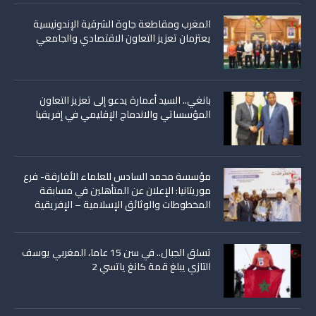
المغرب ومقاطعة جاوة الشرقية الإندونيسية
يعتزمان تعزيز التعاون الاقتصادي والجامعي
بانغي.. السيد أعمارة يدعو إلى تعزيز التعاون
المؤسساتي والاندماج الإقليمي في إفريقيا
مؤسسة محمد السادس للعلماء الأفارقة- فرع
موريتانيا: الإعلان عن المتأهلين في مسابقة
المخطوطات والوثائق الإسلامية – الإفريقية
تسلق الجبال.. في سن 15 عاما، المغربي يوسف
التازي يبلغ قمة كانغ ياتسي 2