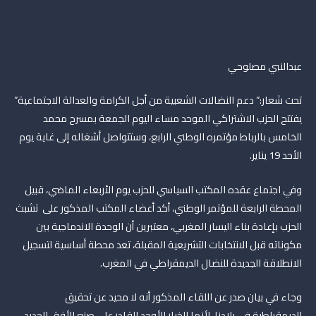
عبدالنبي مصلوحي
تحت شعار:” دعم النضالات الشعبية من أجل الكرامة والعدالة الاجتماعية”
يفتتح الحزب الاشتراكي الموحد مساء اليوم الجمعة بمسرح محمد
الخامس بالرباط مؤتمره الوطني الرابع، وستتواصل أشغاله إلى غاية يوم
الأحد 19 يناير.
وفي اجتماع عقده المكتب السياسي للحزب يوم الأربعاء الماضي، قبيل
المحطة الرابعة للمؤتمر الوطني، أكد أعضاء المكتب المذكور على تشبث
الحزب بإعادة بناء اليسار المغربي، معتبرين أن الوحدة الاندماجية بين
مكوناته قبل الانتخابات التشريعية المقبلة، تعد محطة أساسية لتسجيل
الانطلاقة الجديدة للنضال الديمقراطي في المغرب.
وجاء في بيان صدر عن اللقاء المذكور أنه لا محيد عن تحقيق
الديمقراطية في بلادنا، لأنها الخيار الأوحد القادر على صنع الأفق الجديد