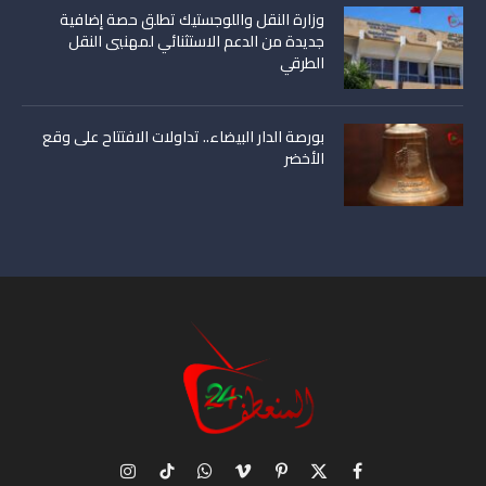
وزارة النقل واللوجستيك تطلق حصة إضافية
جديدة من الدعم الاستثنائي لمهنيي النقل
الطرقي
بورصة الدار البيضاء.. تداولات الافتتاح على وقع
الأخضر
X
فيسبوك
بينتيريست
فيميو
واتساب
تيكتوك
الانستغرام