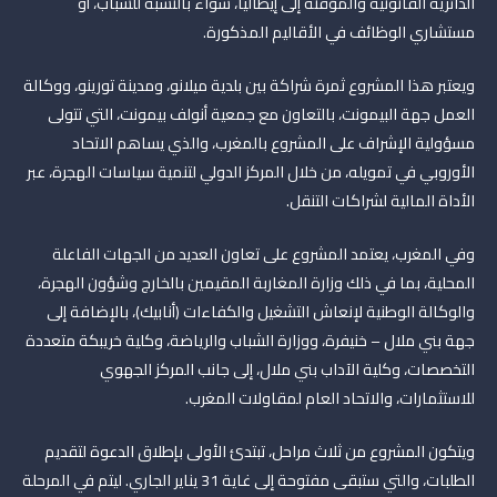
الدائرية القانونية والمؤقتة إلى إيطاليا، سواء بالنسبة للشباب، أو
مستشاري الوظائف في الأقاليم المذكورة.
ويعتبر هذا المشروع ثمرة شراكة بين بلدية ميلانو، ومدينة تورينو، ووكالة
العمل جهة البيمونت، بالتعاون مع جمعية أنولف بيمونت، التي تتولى
مسؤولية الإشراف على المشروع بالمغرب، والذي يساهم الاتحاد
الأوروبي في تمويله، من خلال المركز الدولي لتنمية سياسات الهجرة، عبر
الأداة المالية لشراكات التنقل.
وفي المغرب، يعتمد المشروع على تعاون العديد من الجهات الفاعلة
المحلية، بما في ذلك وزارة المغاربة المقيمين بالخارج وشؤون الهجرة،
والوكالة الوطنية لإنعاش التشغيل والكفاءات (أنابيك)، بالإضافة إلى
جهة بني ملال – خنيفرة، ووزارة الشباب والرياضة، وكلية خريبكة متعددة
التخصصات، وكلية الآداب بني ملال، إلى جانب المركز الجهوي
للاستثمارات، والاتحاد العام لمقاولات المغرب.
ويتكون المشروع من ثلاث مراحل، تبتدئ الأولى بإطلاق الدعوة لتقديم
الطلبات، والتي ستبقى مفتوحة إلى غاية 31 يناير الجاري. ليتم في المرحلة