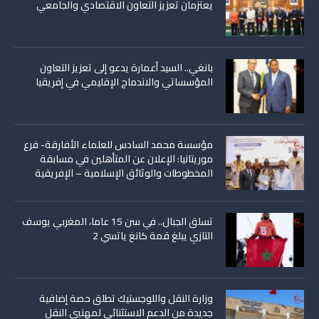
يعتزمان تعزيز التعاون الاقتصادي والجامعي
بانغي.. السيد أعمارة يدعو إلى تعزيز التعاون
المؤسساتي والاندماج الإقليمي في إفريقيا
مؤسسة محمد السادس للعلماء الأفارقة- فرع
موريتانيا: الإعلان عن المتأهلين في مسابقة
المخطوطات والوثائق الإسلامية – الإفريقية
تسلق الجبال.. في سن 15 عاما، المغربي يوسف
التازي يبلغ قمة كانغ ياتسي 2
وزارة النقل واللوجستيك تطلق حصة إضافية
جديدة من الدعم الاستثنائي لمهنيي النقل