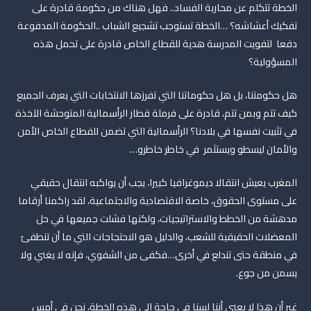
الخطة تتكلم عن محاربة الفساد.. فهل هناك من حكومة قادرة على
تفكيك أعشاشه؟ …الخطة تستوجب تشجيع الشباب ..الحكومة المدفوعة
دفعا لتفويت المدرسة هدية للقطاع الخاص قادرة على تحمل هذه
المسؤولية؟
هل حكومتنا، بل هل حكوماتنا التي تفرزها الانتخابات التي يعرف الجميع
كيف تتم وبمن تتم، قادرة على فرملة قطار الرأسمالية المتوحشة الآخذة
في تثبيت نفسها في بلادنا؟ الرأسمالية التي تضمن للقطاع الخاص الأمن
والأمان ليسطو ويستثمر في خاطر خاطرو…
المغرب يعيش انتقالا ديموغرافيا كبيرا، يجب أن يواكبه انتقال حقيقي
على مستوى الحقوق، خاصة الاقتصادية والاجتماعية، لقد راكمنا أرقاما
مدهشة من الخطط والاستراتيجيات، ولكنها فشلت جميعها في حل
المعضلات الحقيقية للشعب، والدليل هو الاحتجاجات التي ما أن تنطفئ
في منطقة حتى تندلع في أخرى…فكفى من الشفوي، فإنه لا يغني ولا
يسمن من جوع.
غير أن هذا لا يعني أننا لسنا في حاجة الى هذه الخطة، نحن في أمس