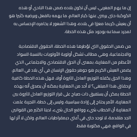
إن ما يهم المغربي، ليس أن تكون بلاده ضمن هذا النادي أو هذه
الكوكبة حتى يرضى عنها كبار العالم، ما يهمه بالفعل ويرضيه كثيرا هو
أن يعيش كريما معززا في بلاده، وهذا الشعور لا يخامره الإحساس به
لمجرد سماعه بوجود مثل هذه الخطة.
من ضمن الحقوق التي تؤطرها هذه الخطة، الحقوق الاقتصادية
والاجتماعية، وهي مطالب تشكل أولوية الأولويات بالنسبة للسواد
الأعظم من المغاربة، بمعنى أن الحق الاقتصادي والاجتماعي الذي
يضمن العيش الكريم هو جوهر حقوق الإنسان في أي بلاد في العالم،
وهذا الحق يكفله التوزيع العادل للثروة أولا، فهل هذه الخطة كافية
لإحقاق هذا المبتغى؟ لا أحد من المغاربة يمكنه أن يصدق أنه بهذه
الخطة يمكن أن يستفيق ذات صباح على قرار التوزيع العادل للثروة بين
المغاربة، الأمر يحتاج إلى إرادة سياسية، وليس إلى خطة، التجربة علمت
المغاربة أن الخطاب شيء وواقع الحال شيء، لدينا الكثير من القوانين
الجد متقدمة، لا توجد حتى في أعتي ديمقراطيات العالم، ولكن لا آثر لها
في الواقع، فهي مكتوبة فقط.