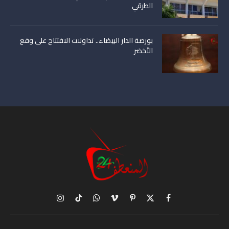
الطرقي
بورصة الدار البيضاء.. تداولات الافتتاح على وقع
الأخضر
X
فيسبوك
بينتيريست
فيميو
واتساب
تيكتوك
الانستغرام
(Twitter)