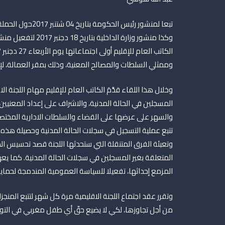
تبعا لمنشور رئيس 
وكذا منشور وزارة ال
وممثلي السلطات والمصالح المعنية، وذلك بمقر العمالة، لإ
وخلال هذا اللقاء قدَّمَ الكاتب العام للإقليم مهام اللجنة 
المسجلين في الحالة المدنية، والاشراف على إعداد المعنيين
والسهر على عرضها على القضاء والسلطات الادارية المختصة
تتبع عملية التسجيل في سجلات الحالة المدنية وحصيلة هذه ا
وتعبئة الفرق المتنقلة التي ستحدثها اللجنة قصد تحسيس ا
المتعلقة بغير المسجلين في سجلات الحالة المدنية. كما يعه
المزمع إحداثها، تفعيلا للسياسة العمومية المندمجة لحماي
وتقرر عقد اجتماع اللجنة الاقليمية مرة كل شهر لتتبع المن
من أجل تجاوزها، لكي لا يضيع حقّ أي طفل مغربي في التو