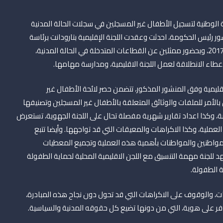
الحكومة بتاريخ 04 شتنبر 2017حول الحملة الوطنية لتسجيل الأطفال غير المسجلين في سجلات الحالة المدنية
داخلية بتاريخ 18 دجنبر 2017 لتفعيل منشور رئيس الحكومة، احدثت وعقدت اللجنة الإقليمية بتارودانت برئاسة
الكاتب العام للإقليم أولى اجتماعاتها يوم الأربعاء 27 دجنبر 2017، وبحضور ممثلين عن القطاعات المتدخلة في الحالة المدنية،
عطاء الانطلاقة لعمل اللجنة الاقليمية، ومدارسة مهامها.
الاقليمية وفق المنشور المذكور، تتضمن حصر لائحة الأطفال غير
 بالأمر للملفات والوثائق المتعلقة بالأطفال غير المسجلين وتصنيفها
، وكذا اعداد تقارير شهرية مفصلة تحال على اللجنة الجهوية، تستعرض
لعملية، وكذا الاكراهات والمعيقات التي قد تواجهها. وأيضا تتبع
لمواطنين والمواطنات بأهمية هذه العملية وتجميع المعطيات
د للجنة مهمة التنسيق مع اللجن الاقليمية المحلية لحماية الطفولة
ة الطفولة.
جزات، والوقوف على الاكراهات التي قد تحول دون نجاح هذه المبادرة،
فر على هوية، التي من دونها تضيع كل حقوقه المدنية والسياسية.