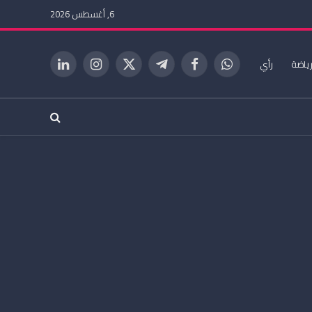
6, أغسطس 2026
ياضة
رأي
واتساب
فيسبوك
تيلقرام
X
الانستغرام
لينكدإن
(Twitter)