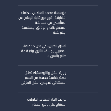
مؤسسة محمد السادس للعلماء
الأفارقة- فرع موريتانيا: الإعلان عن
المتأهلين في مسابقة
المخطوطات والوثائق الإسلامية –
الإفريقية
تسلق الجبال.. في سن 15 عاما،
المغربي يوسف التازي يبلغ قمة
كانغ ياتسي 2
وزارة النقل واللوجستيك تطلق
حصة إضافية جديدة من الدعم
الاستثنائي لمهنيي النقل الطرقي
بورصة الدار البيضاء.. تداولات
الافتتاح على وقع الأخضر