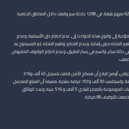
لقي 14 شخصا مصرعهم، وأصيب 1687 آخرون بجروح، إصابة 62 منهم بليغة، في 1298 حادثة سير وقعت داخل المناطق الحضرية
 المؤدية إلى وقوع هذه الحوادث إلى عدم احترام حق الأسبقية، وعدم
يير الاتجاه بدون إشارة، وعدم التحكم، وتغيير الاتجاه غير المسموح به،
 حالة سكر، والسير في يسار الطريق، وعدم احترام الوقوف المفروض
لمعيب.
وفي ما يتعلق بعمليات المراقبة والزجر في ميدان السير والجولان، أوضح البلاغ أن مصالح الأمن قامت بتسجيل 45 ألف و316
مخالفة، وأنجزت 14 ألف و609 محضرا أحيلت على النيابة العامة، واستخلصت 30 ألف و707 غرامة صلحية، مضيفا أن المبلغ المتحصل
عليه بلغ 6 ملايين و405 ألف و750 درهم، فيما بلغ عدد العربات الموضوعة بالمحجز البلدي 5 آلاف و 516 عربة، وعدد الوثائق