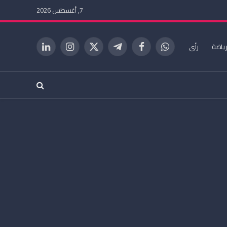
7, أغسطس 2026
ياضة
رأي
واتساب
فيسبوك
تيلقرام
X
الانستغرام
لينكدإن
(Twitter)