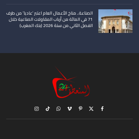
الصناعة.. مناخ الأعمال العام اعتبر ‘عاديا’ من طرف
71 في المائة من أرباب المقاولات الصناعية خلال
الفصل الثاني من سنة 2026 (بنك المغرب)
X
فيسبوك
بينتيريست
فيميو
واتساب
تيكتوك
الانستغرام
(Twitter)