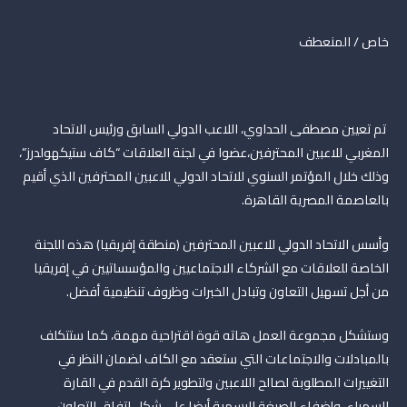
خاص / المنعطف
تم تعيين مصطفى الحداوي، اللاعب الدولي السابق ورئيس الاتحاد
المغربي للاعبين المحترفين،عضوا في لجنة العلاقات “كاف ستيكهولدرز”،
وذلك خلال المؤتمر السنوي للاتحاد الدولي للاعبين المحترفين الذي أقيم
بالعاصمة المصرية القاهرة.
وأسس الاتحاد الدولي للاعبين المحترفين (منطقة إفريقيا) هذه اللجنة
الخاصة للعلاقات مع الشركاء الاجتماعيين والمؤسساتيين في إفريقيا
من أجل تسهيل التعاون وتبادل الخبرات وظروف تنظيمية أفضل.
وستشكل مجموعة العمل هاته قوة اقتراحية مهمة، كما ستتكلف
بالمبادلات والاجتماعات التي ستعقد مع الكاف لضمان النظر في
التغييرات المطلوبة لصالح اللاعبين ولتطوير كرة القدم في القارة
السمراء، وإضفاء الصبغة الرسمية أيضا على شكل اتفاق التعاون