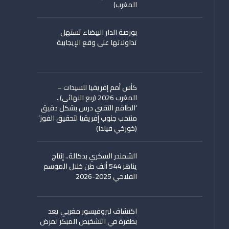
المغرب)
بورصة الدار البيضاء تستهل
تداولاتها على وقع الإيجابية
كأس أمم إفريقيا للسيدات –
المغرب 2026 (ربع النهائي)..
‘الطاقم التقني درس بشكل دقيق
منتخب جنوب إفريقيا لتحقيق الفوز’
(خورخي فيلدا)
الشمندر السكري بدكالة.. إنتاج
يناهز 544 ألف طن خلال الموسم
الفلاحي 2025-2026
اكتشاف لبروفيسور مغربي يعد
بطفرة في التشخيص المبكر لمرض