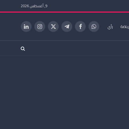
9, أغسطس 2026
ياضة
رأي
واتساب
فيسبوك
تيلقرام
X
الانستغرام
لينكدإن
(Twitter)