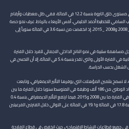
ساهم انخفاض معدل الشغل المتواصل، بشكل سلبي، على مستوى خلق الثروة بنسبة 12.2 في المائة، ففي ظل معطيات وأرقام
ب السامي للتخطيط أحمد الحليمي، أمس الأربعاء بالرباط، عرف نمو حصة
الفرد من الناتج الداخلي الاجمالي تباطؤا بين الفترتين 2001 _2008 و2008 _2015، إذ انخفضت من نسبة 3.6 في المائة سنوياً إلى
 مساهمة سلبية في نمو الناتج الداخلي الاجمالي للفرد خلال الفترة
الثانية، تقدر بنسبة 35.3 في المائة، بدلا من المساهمة الايجابية في الفترة الأولى والتي تقدر بنسبة 5.4 في المائة، إلا أن التحسن في
 الشغل بحسب الدراسة.
لا تسمح بتثمين المؤهلات التي يوفرها التأثير الديمغرافي، وتابعت
الدراسة، أن خلق فرص الشغل انخفض على مستوى الاقتصاد الوطني من 186 ألف وظيفة في المتوسط سنويا خلال الفترة ما بين
2001 و 2008، إلى 70 ألف وظيفة في المتوسط سنويا فقط في الفترة ما بين 2008 و2015، فيما ارتفع التأثير الديمغرافي بنسبة 0.4
نقطة مئوية سنويا خلال الفترة 2001 و 2015، إذ ساهم بنسبة 17.8 في المائة و19.1 في المائة على التوالي خلال الفترتين الفرعيتين
في جميع قطاعات النشاط الاقتصادي، حيث انخفض في قطاع الفلاحة