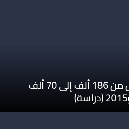
انخفاض خلق فرص الشغل من 186 ألف إلى 70 ألف