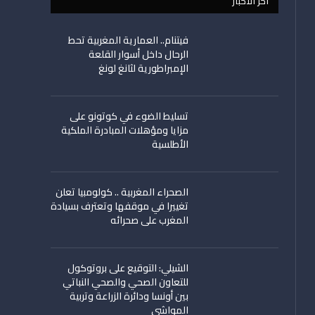
اخر الأخبار
فيتنام.. العمارية المغربية تحط
الرحال داخل أسوار القلعة
الإمبراطورية لثانغ لونغ
تسليط الضوء في كوتونو على
مزايا ومؤهلات المبادرة الملكية
الأطلسية
الصحراء المغربية .. كولومبيا تعلن
تغييرا في موقفها وتعترف بسيادة
المغرب على صحرائه
الشيلي: التوقيع على بروتوكول
للتعاون الصحي والصحي النباتي
بين أونسا ودائرة الزراعة وتربية
المواشي