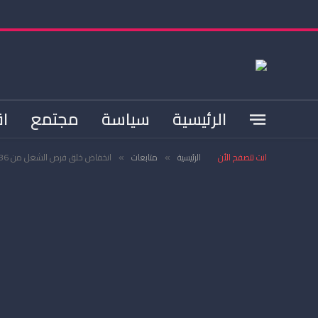
الرئيسية
سياسة
مجتمع
اق
انت تتصفح الأن
الرئيسية
متابعات
انخفاض خلق فرص الشغل من 186 ألف إلى 70 ألف خلال الفترة ما بين 2008 و2015 (دراسة)
»
»