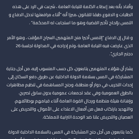
وأفاد بأنه بعد إعطاء الكلمة للنيابة العامة ، شرعت في الرد على هذه
الطلبات و الدفوع طبقا للقانون ،مبرزا أنه “أثناء مرافعتها تدخل الدفاع و
التمس بإلحاح تأخير القضية وهو ما استجابت له المحكمة” .
و قال إن الدفاع “إلتمس أخيرا منح المتهمين السراح المؤقت ، وهو الأمر
الذي عارضت فيه النيابة العامة ،وتم إدراجه في المداولة لجلسة 26
دجنبر الجاري”.
يشار أن هؤلاء المتهمين يتابعون، كل حسب المنسوب إليه، من أجل جناية
المشاركة في المس بسلامة الدولة الداخلية عن طريق دفع السكان إلى
إحداث التخريب في دوار أو منطقة، وجنح المساهمة في تنظيم مظاهرات
بالطرق العمومية وفي عقد تجمعات عمومية بدون سابق تصريح،
وإهانة هيئة منظمة ورجال القوة العامة أثناء قيامهم بوظائفهم،
والتهديد بارتكاب فعل من أفعال الاعتداء على الأموال، والتحريض على
العصيان والتحريض علنا ضد الوحدة الترابية للمملكة.
كما يتابعون من أجل جنح المشاركة في المس بالسلامة الداخلية للدولة