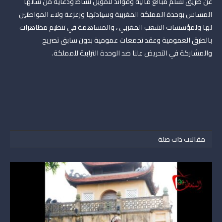
عن طريق تسلم مبالغ مالية وفوائد لتمويل نشاط ودعاية من شأنها
المساس بوحدة المملكة المغربية وسيادتها وزعزعة ولاء المواطنين
لها ولمؤسسات الشعب المغربي ، والمساهمة في تنظيم مظاهرات
بالطرق العمومية وعقد تجمعات عمومية بدون سابق تصريح
والمشاركة في التحريض علنا ضد الوحدة الترابية للمملكة.
مقالات ذات صلة