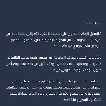
حنان الشفاع
فازفريق الرجاء البيضاوي على مضيفه المغرب التطواني، بحصة3 ـ 1، في
آخر مباريات الجولة 12 من البطولة الإحترافية، التي احتضنها المجمع
الرياضي الأمير مولاي عبد الله بالرباط.
وتناوب عن تسجيل أهداف الرجاء كل من محسن ياجور صاحب الثنائية في
د73 و92، ومحمود بنحليب مسجل الهدف الأول في د53، فيما وقع أنس
جبرون الهدف الوحيد للتطواني في د59.
وقد لعب الرجاء بنسق هجومي وشكل خطورة حقيقية على مرمى
التطواني، الذي تعامل مدربه يوسف فرتوت مع المباراة حسب امكانياته
المحدودة و ركن للدفاع، وقد كان بإمكان الرجاء انهاء المباراة بحصة
ثقيلة لولا التسرع و قلة الحظ.